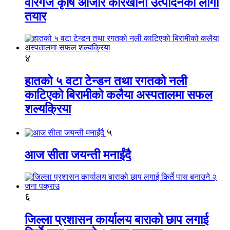
वीरगंज कृषि औजार कारखाना उत्पादनको लागी
तयार
४
हातको ५ वटा टेन्डन तथा रगतको नली
काटिएको बिरामीको कलैया अस्पतालमा सफल
शल्यक्रिया
५
आज सीता जयन्ती मनाईंदै
६
जिल्ला प्रशासन कार्यालय बाराको छाप लगाई