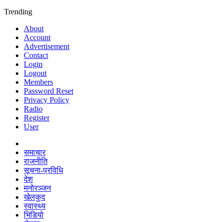
Trending
About
Account
Advertisement
Contact
Login
Logout
Members
Password Reset
Privacy Policy
Radio
Register
User
समाचार
राजनीति
सूचना-प्रविधि
देश
मनोरञ्जन
खेलकुद
स्वास्थ्य
भिडियो