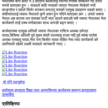
प्यालेसमा बारा क्षेत्र नं.३ क्षेत्रिय बैठकलाई स्वागत मन्तब्य सम्बोधन गर्दै उनले
यस्तो बताएका हुन । यादवले कहि नभएको जात्रा नेपालमा भैरहेको भन्दै
काङ्ग्रेस र एमाले मिलेर सरकार बनाउनु यसको प्रमुख उदाहरण भएको बताए ।
संघीयतालाई जसपा नेपालले कुनै असर हुन नदिने बताएका छन । उनले जसपा
नेपाल अब बारामा थप शसक्त पार्टी भएर आउने बताउदै सबै जसपा नेपालका नेता
कार्यकर्ता लाई उच्च मनोबलका साथ अगाडी बढ्न बताए ।
कार्यक्रममा प्रमुख अतिथी जसपा नेपालका राष्टिय अध्यक्ष उपेन्द्र
यादव,बिसिष्ठ अथिती पुर्व मुख्य मंत्री लालबाबु राउत गदी,पुर्व मधेस प्रदेश
अध्यक्ष रामबाबु यादव,नेता राम किशोर यादव सहित नेता तथा कार्यकर्ता को
उपस्तिथी रहेको लक्ष्मी यादवले जानकारी गराए ।
यो पनि पढ्नुहोस
कलैयामा करदाता शिक्षा तथा अन्तरक्रिया कार्यक्रम सम्पन्न,करदाताहरु
उत्साहित
प्रतिक्रिया