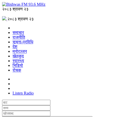
२०८३ श्रावण २३
२०८३ श्रावण २३
समाचार
राजनीति
सूचना-प्रविधि
देश
मनोरञ्जन
खेलकुद
स्वास्थ्य
भिडियो
रोचक
Listen Radio