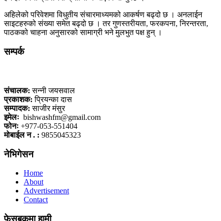
अहिलेको परिवेशमा विधुतीय संचारमाध्यमको आकर्षण बढ्दो छ । अनलाईन
साइटहरुको संख्या समेत बढ्दो छ । तर गुणस्तरीयता, फरकपना, निरन्तरता,
पाठकको चाहना अनुसारको सामाग्री भने मुलभुत पक्ष हुन् ।
सम्पर्क
कलैया, बारा
संचालक:
सन्नी जयसवाल
प्रकाशक:
प्रियन्का दास
सम्पादक:
साजीर मंसुर
इमेलः
bishwashfm@gmail.com
फोनः
+977-053-551404
मोबाईल न . :
9855045323
नेभिगेसन
Home
About
Advertisement
Contact
फेसबूकमा हामी