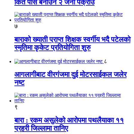
किर्ते पास बनाउने २ जना पक्राउ
७
बाराको ख्याती प्राप्त शिक्षक स्वर्गीय भदै पटेलको
स्मृतिमा कृकेट प्रतियोगिता शुरु
८
आगलागीबाट वीरगंजमा दुई मोटरसाईकल जलेर
नष्ट
९
बारा : रकम असुलेको आरोपमा पथलैयाका ११
प्रहरी जिल्लामा तानिए