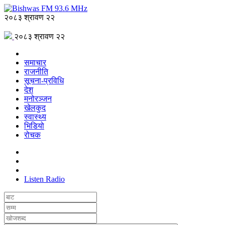
२०८३ श्रावण २२
२०८३ श्रावण २२
समाचार
राजनीति
सूचना-प्रविधि
देश
मनोरञ्जन
खेलकुद
स्वास्थ्य
भिडियो
रोचक
Listen Radio