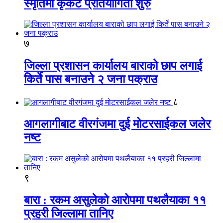
स्मृतिमा कृकेट प्रतियोगिता शुरु
७
जिल्ला प्रशासन कार्यालय बाराको छाप लगाई
किर्ते पास बनाउने २ जना पक्राउ
८
आगलागीबाट वीरगंजमा दुई मोटरसाईकल जलेर
नष्ट
९
बारा : रकम असुलेको आरोपमा पथलैयाका ११
प्रहरी जिल्लामा तानिए