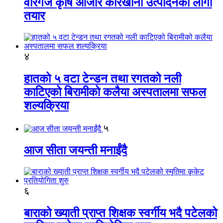
वीरगंज कृषि औजार कारखाना उत्पादनको लागी
तयार
४
हातको ५ वटा टेन्डन तथा रगतको नली
काटिएको बिरामीको कलैया अस्पतालमा सफल
शल्यक्रिया
५
आज सीता जयन्ती मनाईंदै
६
बाराको ख्याती प्राप्त शिक्षक स्वर्गीय भदै पटेलको