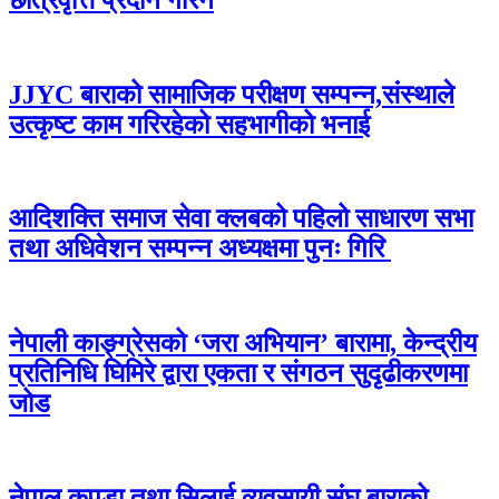
JJYC बाराको सामाजिक परीक्षण सम्पन्न,संस्थाले
उत्कृष्ट काम गरिरहेको सहभागीको भनाई
आदिशक्ति समाज सेवा क्लबको पहिलो साधारण सभा
तथा अधिवेशन सम्पन्न अध्यक्षमा पुनः गिरि
नेपाली काङ्ग्रेसको ‘जरा अभियान’ बारामा, केन्द्रीय
प्रतिनिधि घिमिरे द्वारा एकता र संगठन सुदृढीकरणमा
जोड
नेपाल कपडा तथा सिलाई व्यवसायी संघ बाराको