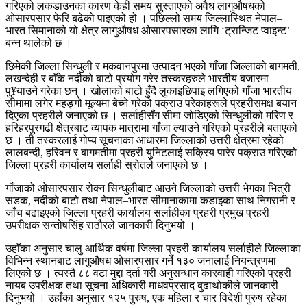
गरिएको लकडाउनका कारण केही समय सुस्ताएको अवैध लागुऔषधको
ओसारपसार फेरि बढेको पाइएको हो । पछिल्लो समय जिल्लास्थित नेपाल–
भारत सिमानाको यो क्षेत्र लागुऔषध ओसारपसारका लागि ‘ट्रान्जिट प्वाइन्ट’
बन्न थालेको छ ।
छिमेकी जिल्ला सिन्धुली र मकवानपुरमा उत्पादन भएको गाँजा जिल्लाको बागमती,
लखन्देही र बाँके नदीको बाटो प्रयोग गरेर तस्करहरुले भारतीय बजारमा
पु¥याउने गरेका छन् । खोलाको बाटो हुँदै लुकाइछिपाइ लगिएको गाँजा भारतीय
सीमामा लगेर महङ्गो मूल्यमा बेच्ने गरेको पक्राउ परेकाहरूले प्रहरीसमक्ष बयान
दिएका प्रहरीले जनाएको छ । सर्लाहीसँग सीमा जोडिएको सिन्धुलीको मरिण र
हरिहरपुरगढी क्षेत्रबाट व्यापक मात्रामा गाँजा ल्याउने गरिएको प्रहरीले बताएको
छ । ती तस्करलाई गोप्य सूचनाका आधारमा जिल्लाको उत्तरी क्षेत्रमा रहेको
लालबन्दी, हरिवन र बागमतीमा प्रहरी युनिटलाई सक्रिय पारेर पक्राउ गरिएको
जिल्ला प्रहरी कार्यालय सर्लाही स्रोतले जनाएको छ ।
गाँजाको ओसारपसार रोक्न सिन्धुलीबाट आउने जिल्लाको उत्तरी भेगका भित्री
सडक, नदीको बाटो तथा नेपाल–भारत सीमानाकामा कडाइका साथ निगरानी र
जाँच बढाइएको जिल्ला प्रहरी कार्यालय सर्लाहीका प्रहरी प्रमुख प्रहरी
उपरीक्षक सन्तोषसिंह राठौरले जानकारी दिनुभयो ।
उहाँका अनुसार चालु आर्थिक वर्षमा जिल्ला प्रहरी कार्यालय सर्लाहीले जिल्लाका
विभिन्न स्थानबाट लागुऔषध ओसारपसार गर्ने १३० जनालाई नियन्त्रणमा
लिएको छ । त्यस्तै ८८ वटा मुद्दा दर्ता गरी अनुसन्धान कारवाही गरिएको प्रहरी
नायब उपरीक्षक तथा सूचना अधिकारी माधवप्रसाद बुढाथोकीले जानकारी
दिनुभयो । उहाँका अनुसार १२५ पुरुष, एक महिला र चार विदेशी पुरुष रहेका