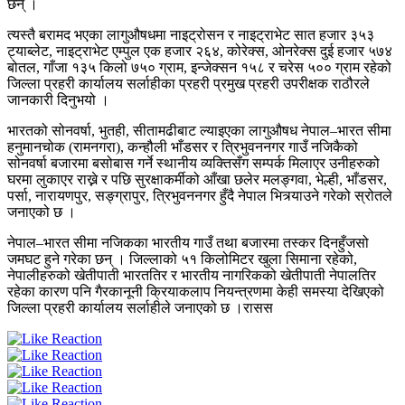
छन् ।
त्यस्तै बरामद भएका लागुऔषधमा नाइट्रोसन र नाइट्राभेट सात हजार ३५३
ट्याब्लेट, नाइट्राभेट एम्पुल एक हजार २६४, कोरेक्स, ओनरेक्स दुई हजार ५७४
बोतल, गाँजा १३५ किलो ७५० ग्राम, इन्जेक्सन १५८ र चरेस ५०० ग्राम रहेको
जिल्ला प्रहरी कार्यालय सर्लाहीका प्रहरी प्रमुख प्रहरी उपरीक्षक राठौरले
जानकारी दिनुभयो ।
भारतको सोनवर्षा, भुतही, सीतामढीबाट ल्याइएका लागुऔषध नेपाल–भारत सीमा
हनुमानचोक (रामनगरा), कन्हौली भाँडसर र त्रिभुवननगर गाउँ नजिकैको
सोनवर्षा बजारमा बसोबास गर्ने स्थानीय व्यक्तिसँग सम्पर्क मिलाएर उनीहरुको
घरमा लुकाएर राख्ने र पछि सुरक्षाकर्मीको आँखा छलेर मलङ्गवा, भेल्ही, भाँडसर,
पर्सा, नारायणपुर, सङ्ग्रापुर, त्रिभुवननगर हुँदै नेपाल भित्र्याउने गरेको स्रोतले
जनाएको छ ।
नेपाल–भारत सीमा नजिकका भारतीय गाउँ तथा बजारमा तस्कर दिनहुँजसो
जमघट हुने गरेका छन् । जिल्लाको ५१ किलोमिटर खुला सिमाना रहेको,
नेपालीहरुको खेतीपाती भारततिर र भारतीय नागरिकको खेतीपाती नेपालतिर
रहेका कारण पनि गैरकानूनी क्रियाकलाप नियन्त्रणमा केही समस्या देखिएको
जिल्ला प्रहरी कार्यालय सर्लाहीले जनाएको छ ।रासस