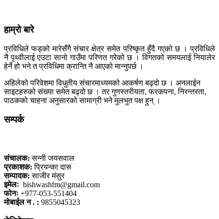
हाम्रो बारे
प्रविधिले फड्को मारेसँगै संचार क्षेत्र समेत परिष्कृत हुँदै गएको छ । प्रविधिले
नै पृथ्वीलाई एउटा सानो गाउँमा परिणत गरेको छ । विगतको समयलाई नियालेर
हेर्ने हो भने त प्रविधिमा क्रान्ति नै आएको मान्नुपर्छ ।
अहिलेको परिवेशमा विधुतीय संचारमाध्यमको आकर्षण बढ्दो छ । अनलाईन
साइटहरुको संख्या समेत बढ्दो छ । तर गुणस्तरीयता, फरकपना, निरन्तरता,
पाठकको चाहना अनुसारको सामाग्री भने मुलभुत पक्ष हुन् ।
सम्पर्क
कलैया, बारा
संचालक:
सन्नी जयसवाल
प्रकाशक:
प्रियन्का दास
सम्पादक:
साजीर मंसुर
इमेलः
bishwashfm@gmail.com
फोनः
+977-053-551404
मोबाईल न . :
9855045323