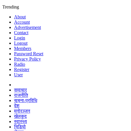
Trending
About
Account
Advertisement
Contact
Login
Logout
Members
Password Reset
Privacy Policy
Radio
Register
User
समाचार
राजनीति
सूचना-प्रविधि
देश
मनोरञ्जन
खेलकुद
स्वास्थ्य
भिडियो