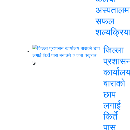
अस्पतालम
सफल
शल्यक्रिय
जिल्ला
प्रशास
७
कार्याल
बाराको
छाप
लगाई
किर्ते
पास