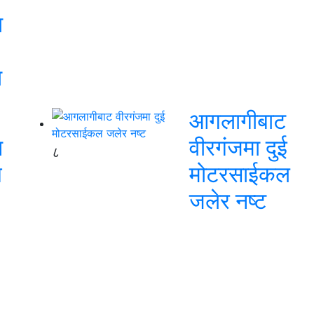
ा
ा
आगलागीबाट
न
वीरगंजमा दुई
८
य
मोटरसाईकल
जलेर नष्ट