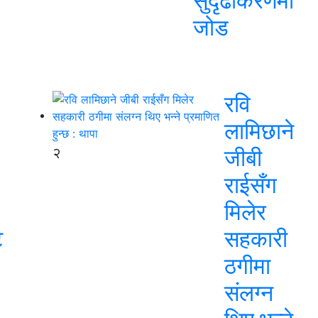
सुदृढीकरणमा
जोड
रवि
लामिछाने
२
जीबी
राईसँग
मिलेर
ट
सहकारी
ठगीमा
संलग्न