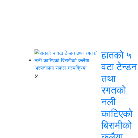
हातको ५
वटा टेन्डन
४
तथा
रगतको
नली
काटिएको
बिरामीको
कलैया