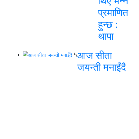
थिए भन्ने
प्रमाणित
हुन्छ :
थापा
आज सीता
५
जयन्ती मनाईंदै