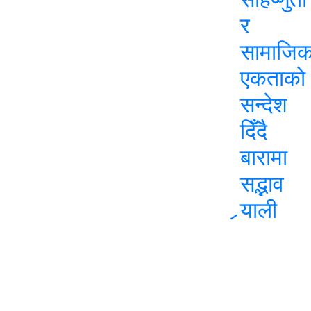
र
सामाजि
एकताको
सन्देश
दिँदै
बारामा
सद्भाव
र्‍याली