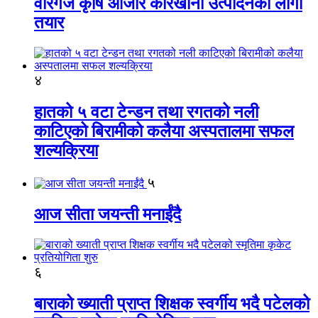
वीरगंज कृषि औजार कारखाना उत्पादनको लागी
तयार
४
हातको ५ वटा टेन्डन तथा रगतको नली
काटिएको बिरामीको कलैया अस्पतालमा सफल
शल्यक्रिया
५
आज सीता जयन्ती मनाईंदै
६
बाराको ख्याती प्राप्त शिक्षक स्वर्गीय भदै पटेलको