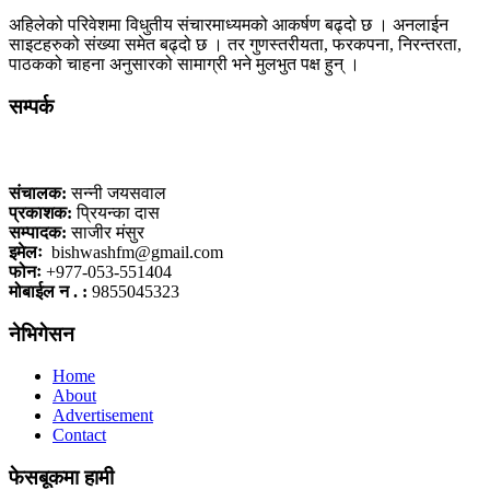
अहिलेको परिवेशमा विधुतीय संचारमाध्यमको आकर्षण बढ्दो छ । अनलाईन
साइटहरुको संख्या समेत बढ्दो छ । तर गुणस्तरीयता, फरकपना, निरन्तरता,
पाठकको चाहना अनुसारको सामाग्री भने मुलभुत पक्ष हुन् ।
सम्पर्क
कलैया, बारा
संचालक:
सन्नी जयसवाल
प्रकाशक:
प्रियन्का दास
सम्पादक:
साजीर मंसुर
इमेलः
bishwashfm@gmail.com
फोनः
+977-053-551404
मोबाईल न . :
9855045323
नेभिगेसन
Home
About
Advertisement
Contact
फेसबूकमा हामी