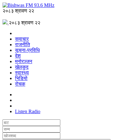
२०८३ श्रावण २२
२०८३ श्रावण २२
समाचार
राजनीति
सूचना-प्रविधि
देश
मनोरञ्जन
खेलकुद
स्वास्थ्य
भिडियो
रोचक
Listen Radio