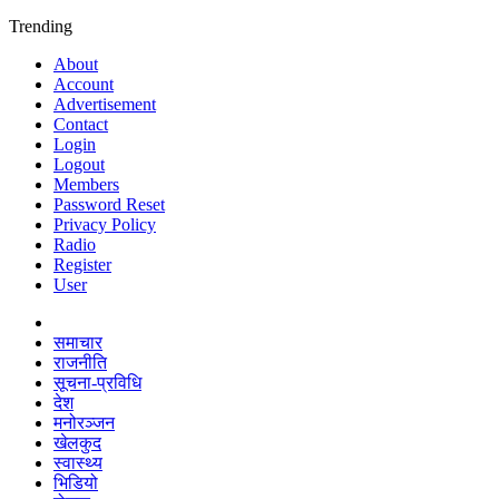
Trending
About
Account
Advertisement
Contact
Login
Logout
Members
Password Reset
Privacy Policy
Radio
Register
User
समाचार
राजनीति
सूचना-प्रविधि
देश
मनोरञ्जन
खेलकुद
स्वास्थ्य
भिडियो