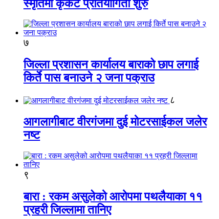
स्मृतिमा कृकेट प्रतियोगिता शुरु
७
जिल्ला प्रशासन कार्यालय बाराको छाप लगाई
किर्ते पास बनाउने २ जना पक्राउ
८
आगलागीबाट वीरगंजमा दुई मोटरसाईकल जलेर
नष्ट
९
बारा : रकम असुलेको आरोपमा पथलैयाका ११
प्रहरी जिल्लामा तानिए