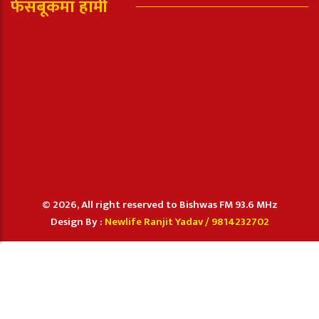
फेसबूकमा हामी
© 2026, All right reserved to Bishwas FM 93.6 MHz
Design By :
Newlife Ranjit Yadav /
9814232702