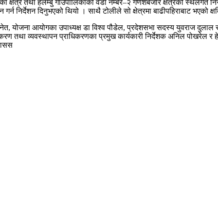
ा क्षेत्र तथा हेलम्बु गाउँपालिकाको वडा नम्बर–२ गणेशबजार क्षेत्रको स्थलगत नि
गर्न निर्देशन दिनुभएको थियो । साथै टोलीले सो क्षेत्रमा बाढीपहिराबाट भएको 
 बस्नेत, योजना आयोगका उपाध्यक्ष डा विश्व पौडेल, प्रदेशसभा सदस्य युवराज दुलाल
ीकरण तथा व्यवस्थापन प्राधिकरणका प्रमुख कार्यकारी निर्देशक अनिल पोखरेल र हेलम्ब
 रासस