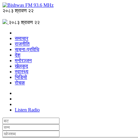
२०८३ श्रावण २२
२०८३ श्रावण २२
समाचार
राजनीति
सूचना-प्रविधि
देश
मनोरञ्जन
खेलकुद
स्वास्थ्य
भिडियो
रोचक
Listen Radio