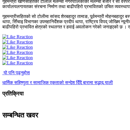
गृहमन्त्री खाँणसहितको टोलीले मेलम्ची नगरपालिकाको मेलम्ची बजार र सो वरपरक
कार्यालयलगायतका संरचना निर्माण तथा बाढीपहिरो प्रभावितको उचित व्यवस्थापन 
गृहमन्त्रीसहितको सो टोलीमा सांसद शेरबहादुर तामाङ, पूर्वमन्त्री मोहनबहादुर
थापा, सिँचाइ विभागका उपमहानिर्देशक प्रदीप थापा, राष्ट्रिय विपद् जोखिम न्यून
बाढीपहिरो प्रभावित क्षेत्रको स्थलगत र हवाई अवलोकन गरेको जनाइएको छ ।
यो पनि पढ्नुहोस
धार्मिक सहिष्णुता र सामाजिक एकताको सन्देश दिँदै बारामा सद्भाव र्‍याली
प्रतिक्रिया
सम्बन्धित खवर