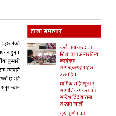
ताजा समाचार
ज ७३७ नंको
कलैयामा करदाता
भएका हुन् ।
शिक्षा तथा अन्तरक्रिया
कार्यक्रम
्षीया कुमारी
सम्पन्न,करदाताहरु
ाम न्यौपाने
उत्साहित
िएको छ भने
धार्मिक सहिष्णुता र
 अनुसन्धान
सामाजिक एकताको
सन्देश दिँदै बारामा
सद्भाव र्‍याली
गुरु पूर्णिमाको