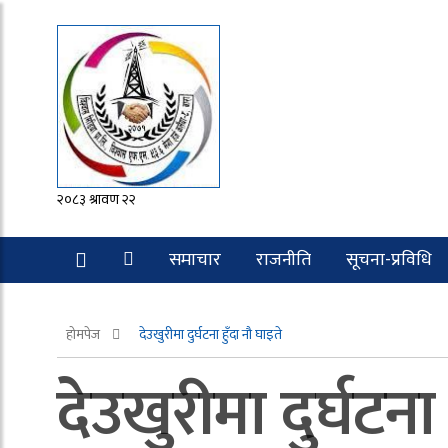
२०८३ श्रावण २२
समाचार
राजनीति
सूचना-प्रविधि
रोचक
होमपेज
देउखुरीमा दुर्घटना हुँदा नौ घाइते
देउखुरीमा दुर्घटना 