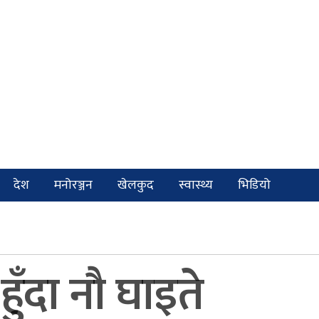
देश
मनोरञ्जन
खेलकुद
स्वास्थ्य
भिडियो
हुँदा नौ घाइते