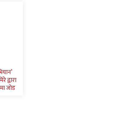
भियान’
रे द्वारा
मा जोड