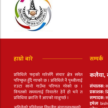
हाम्रो बारे
सम्पर्क
कलैया, 
प्रविधिले फड्को मारेसँगै संचार क्षेत्र समेत
परिष्कृत हुँदै गएको छ । प्रविधिले नै पृथ्वीलाई
एउटा सानो गाउँमा परिणत गरेको छ ।
संचालक:
स
विगतको समयलाई नियालेर हेर्ने हो भने त
प्रकाशक:
प्
प्रविधिमा क्रान्ति नै आएको मान्नुपर्छ ।
सम्पादक:
सा
इमेलः
bish
अहिलेको परिवेशमा विधुतीय संचारमाध्यमको