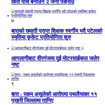
किर्ते पास बनाउने २ जना पक्राउ
७
बाराको ख्याती प्राप्त शिक्षक स्वर्गीय भदै पटेलको
स्मृतिमा कृकेट प्रतियोगिता शुरु
८
आगलागीबाट वीरगंजमा दुई मोटरसाईकल जलेर
नष्ट
९
बारा : रकम असुलेको आरोपमा पथलैयाका ११
प्रहरी जिल्लामा तानिए