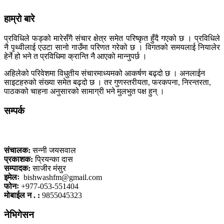
हाम्रो बारे
प्रविधिले फड्को मारेसँगै संचार क्षेत्र समेत परिष्कृत हुँदै गएको छ । प्रविधिले
नै पृथ्वीलाई एउटा सानो गाउँमा परिणत गरेको छ । विगतको समयलाई नियालेर
हेर्ने हो भने त प्रविधिमा क्रान्ति नै आएको मान्नुपर्छ ।
अहिलेको परिवेशमा विधुतीय संचारमाध्यमको आकर्षण बढ्दो छ । अनलाईन
साइटहरुको संख्या समेत बढ्दो छ । तर गुणस्तरीयता, फरकपना, निरन्तरता,
पाठकको चाहना अनुसारको सामाग्री भने मुलभुत पक्ष हुन् ।
सम्पर्क
कलैया, बारा
संचालक:
सन्नी जयसवाल
प्रकाशक:
प्रियन्का दास
सम्पादक:
साजीर मंसुर
इमेलः
bishwashfm@gmail.com
फोनः
+977-053-551404
मोबाईल न . :
9855045323
नेभिगेसन