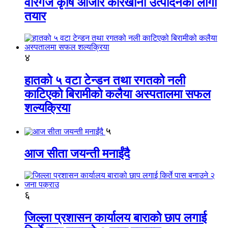
वीरगंज कृषि औजार कारखाना उत्पादनको लागी
तयार
४
हातको ५ वटा टेन्डन तथा रगतको नली
काटिएको बिरामीको कलैया अस्पतालमा सफल
शल्यक्रिया
५
आज सीता जयन्ती मनाईंदै
६
जिल्ला प्रशासन कार्यालय बाराको छाप लगाई