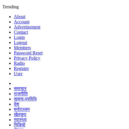
Trending
About
Account
Advertisement
Contact
Login
Logout
Members
Password Reset
Privacy Policy
Radio
Register
User
समाचार
राजनीति
सूचना-प्रविधि
देश
मनोरञ्जन
खेलकुद
स्वास्थ्य
भिडियो