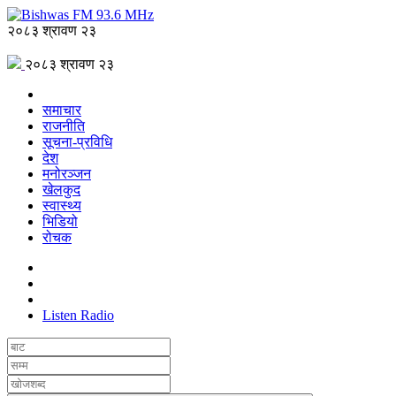
२०८३ श्रावण २३
२०८३ श्रावण २३
समाचार
राजनीति
सूचना-प्रविधि
देश
मनोरञ्जन
खेलकुद
स्वास्थ्य
भिडियो
रोचक
Listen Radio