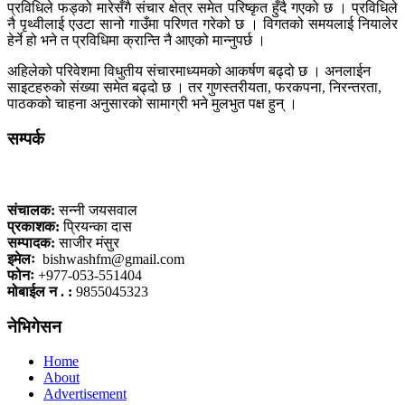
प्रविधिले फड्को मारेसँगै संचार क्षेत्र समेत परिष्कृत हुँदै गएको छ । प्रविधिले
नै पृथ्वीलाई एउटा सानो गाउँमा परिणत गरेको छ । विगतको समयलाई नियालेर
हेर्ने हो भने त प्रविधिमा क्रान्ति नै आएको मान्नुपर्छ ।
अहिलेको परिवेशमा विधुतीय संचारमाध्यमको आकर्षण बढ्दो छ । अनलाईन
साइटहरुको संख्या समेत बढ्दो छ । तर गुणस्तरीयता, फरकपना, निरन्तरता,
पाठकको चाहना अनुसारको सामाग्री भने मुलभुत पक्ष हुन् ।
सम्पर्क
कलैया, बारा
संचालक:
सन्नी जयसवाल
प्रकाशक:
प्रियन्का दास
सम्पादक:
साजीर मंसुर
इमेलः
bishwashfm@gmail.com
फोनः
+977-053-551404
मोबाईल न . :
9855045323
नेभिगेसन
Home
About
Advertisement