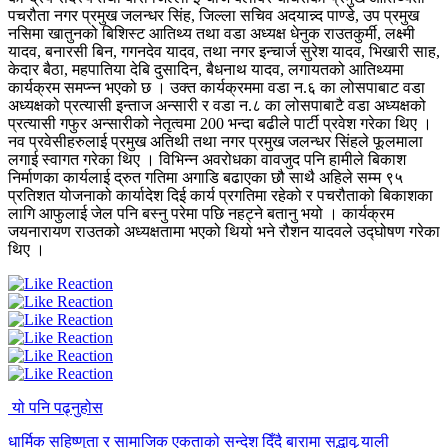
पचरौता नगर प्रमुख जलन्धर सिंह, जिल्ला सचिव अदयान्न्द पाण्डे, उप प्रमुख
नसिमा खातुनको बिशिस्ट आतिथ्य तथा वडा अध्यक्ष धेनुक राउतकुर्मी, लक्ष्मी
यादव, बनारसी बिन, गगनदेव यादव, तथा नगर इन्चार्ज सुरेश यादव, भिखारी साह,
केदार बैठा, महपातिया देबि दुसादिन, बैधनाथ यादव, लगायतको आतिथ्यमा
कार्यक्रम समप्न्न भएको छ । उक्त कार्यक्रममा वडा न.६ का लोसपाबाट वडा
अध्यक्षको प्रत्यासी इन्ताज अन्सारी र वडा न.८ का लोसपाबाटै वडा अध्यक्षको
प्रत्यासी गफुर अन्सारीको नेतृत्वमा 200 भन्दा बढीले पार्टी प्रवेश गरेका थिए ।
नव प्रवेसीहरुलाई प्रमुख अतिथी तथा नगर प्रमुख जलन्धर सिंहले फूलमाला
लगाई स्वागत गरेका थिए । विभिन्न अवरोधका वावजुद पनि हामीले बिकाश
निर्माणका कार्यलाई द्रुत गतिमा अगाडि बढाएका छौ साथै अहिले सम्म ९५
प्रतिशत योजनाको कार्यादेश दिई कार्य प्रगतिमा रहेको र पचरौताको बिकाशका
लागि आफुलाई जेल पनि बस्नु परेमा पछि नहट्ने बतानु भयो । कार्यक्रम
जयनारायण राउतको अध्यक्षतामा भएको थियो भने रौशन यादवले उद्घोषण गरेका
थिए ।
यो पनि पढ्नुहोस
धार्मिक सहिष्णुता र सामाजिक एकताको सन्देश दिँदै बारामा सद्भाव र्‍याली