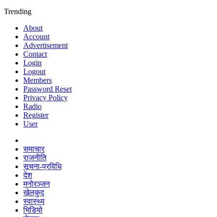
Trending
About
Account
Advertisement
Contact
Login
Logout
Members
Password Reset
Privacy Policy
Radio
Register
User
समाचार
राजनीति
सूचना-प्रविधि
देश
मनोरञ्जन
खेलकुद
स्वास्थ्य
भिडियो