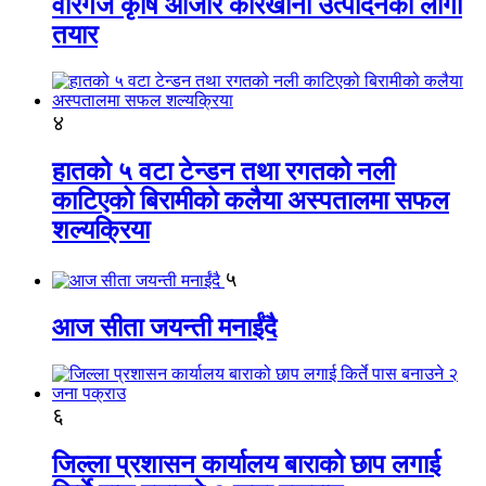
वीरगंज कृषि औजार कारखाना उत्पादनको लागी
तयार
४
हातको ५ वटा टेन्डन तथा रगतको नली
काटिएको बिरामीको कलैया अस्पतालमा सफल
शल्यक्रिया
५
आज सीता जयन्ती मनाईंदै
६
जिल्ला प्रशासन कार्यालय बाराको छाप लगाई