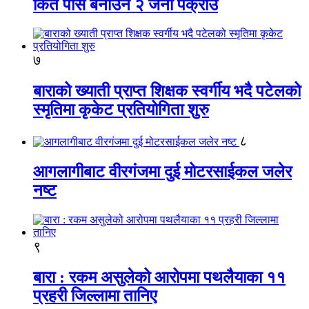
किर्ते पास बनाउने २ जना पक्राउ
७
बाराको ख्याती प्राप्त शिक्षक स्वर्गीय भदै पटेलको
स्मृतिमा कृकेट प्रतियोगिता शुरु
८
आगलागीबाट वीरगंजमा दुई मोटरसाईकल जलेर
नष्ट
९
बारा : रकम असुलेको आरोपमा पथलैयाका ११
प्रहरी जिल्लामा तानिए