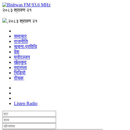
२०८३ श्रावण २१
२०८३ श्रावण २१
समाचार
राजनीति
सूचना-प्रविधि
देश
मनोरञ्जन
खेलकुद
स्वास्थ्य
भिडियो
रोचक
Listen Radio