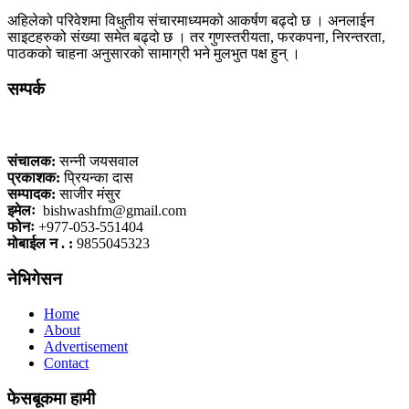
अहिलेको परिवेशमा विधुतीय संचारमाध्यमको आकर्षण बढ्दो छ । अनलाईन
साइटहरुको संख्या समेत बढ्दो छ । तर गुणस्तरीयता, फरकपना, निरन्तरता,
पाठकको चाहना अनुसारको सामाग्री भने मुलभुत पक्ष हुन् ।
सम्पर्क
कलैया, बारा
संचालक:
सन्नी जयसवाल
प्रकाशक:
प्रियन्का दास
सम्पादक:
साजीर मंसुर
इमेलः
bishwashfm@gmail.com
फोनः
+977-053-551404
मोबाईल न . :
9855045323
नेभिगेसन
Home
About
Advertisement
Contact
फेसबूकमा हामी