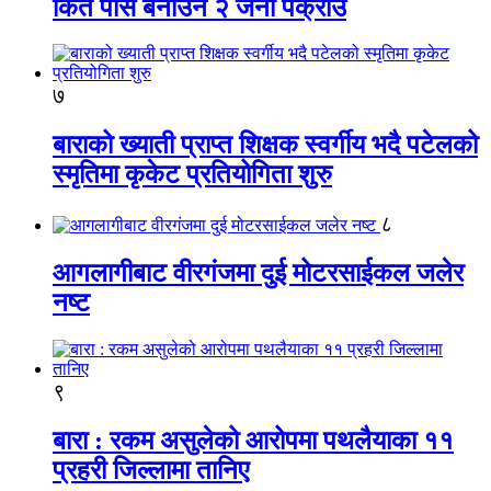
किर्ते पास बनाउने २ जना पक्राउ
७
बाराको ख्याती प्राप्त शिक्षक स्वर्गीय भदै पटेलको
स्मृतिमा कृकेट प्रतियोगिता शुरु
८
आगलागीबाट वीरगंजमा दुई मोटरसाईकल जलेर
नष्ट
९
बारा : रकम असुलेको आरोपमा पथलैयाका ११
प्रहरी जिल्लामा तानिए