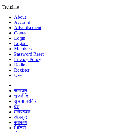
Trending
About
Account
Advertisement
Contact
Login
Logout
Members
Password Reset
Privacy Policy
Radio
Register
User
समाचार
राजनीति
सूचना-प्रविधि
देश
मनोरञ्जन
खेलकुद
स्वास्थ्य
भिडियो