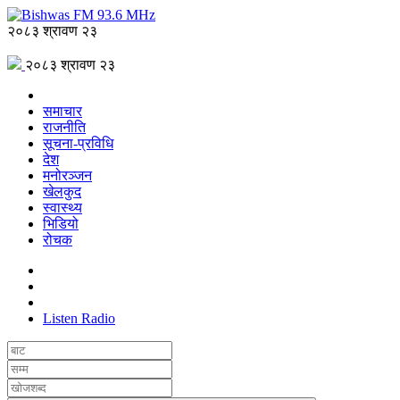
२०८३ श्रावण २३
२०८३ श्रावण २३
समाचार
राजनीति
सूचना-प्रविधि
देश
मनोरञ्जन
खेलकुद
स्वास्थ्य
भिडियो
रोचक
Listen Radio