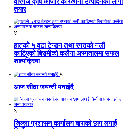
वीरगंज कृषि औजार कारखाना उत्पादनको लागी
तयार
४
हातको ५ वटा टेन्डन तथा रगतको नली
काटिएको बिरामीको कलैया अस्पतालमा सफल
शल्यक्रिया
५
आज सीता जयन्ती मनाईंदै
६
जिल्ला प्रशासन कार्यालय बाराको छाप लगाई