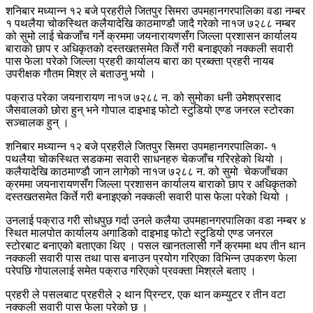
शनिबार मध्यान्न १२ बजे प्रहरीले जितपुर सिमरा उपमहानगरपालिका वडा नम्बर
१ पथलैया चोकस्थित कलैयादेखि काठमाण्डौ जादै गरेको ना१ज ७२८८ नम्बर
को सुमो लाई चेकजाँच गर्ने क्रममा जयनारायणसँग जिल्ला प्रशासन कार्यालय
बाराको छाप र अधिकृतको दस्तखतसमेत किर्ते गरी बनाइएको नक्कली सवारी
पास फेला परेको जिल्ला प्रहरी कार्यालय बारा का प्रब्क्ता प्रहरी नायब
उपरीक्षक गौतम मिश्र ले बताउनु भयो ।
पक्राउ परेका जयनारायण ना१ज ७२८८ न. को सुमोका धनी उमेशप्रसाद
जैसवालको छोरा हुन् भने गोपाल दाइभाइ फोटो स्टुडियो एण्ड जनरल स्टोरका
सञ्चालक हुन् ।
शनिबार मध्यान्न १२ बजे प्रहरीले जितपुर सिमरा उपमहानगरपालिका- १
पथलैया चोकस्थित सडकमा सवारी साधनहरु चेकजाँच गरिरहेको थियो ।
कलैयादेखि काठमाण्डौ जान लागेको ना१ज ७२८८ न. को सुमो चेकजाँचका
क्रममा जयनारायणसँग जिल्ला प्रशासन कार्यालय बाराको छाप र अधिकृतको
दस्तखतसमेत किर्ते गरी बनाइएको नक्कली सवारी पास फेला परेको थियो ।
उनलाई पक्राउ गरी सोधपुछ गर्दा उनले कलैया उपमहानगरपालिका वडा नम्बर ४
स्थित मालपोत कार्यालय अगाडिको दाइभाइ फोटो स्टुडियो एण्ड जनरल
स्टोरबाट बनाएको बताएका थिए । पसल खानतलासी गर्ने क्रममा थप तीन थान
नक्कली सवारी पास तथा पास बनाउन प्रयोग गरिएका विभिन्न उपकरण फेला
परेपछि गोपाललाई समेत पक्राउ गरिएको प्रवक्ता मिश्रले बताए ।
प्रहरी ले पसलबाट प्रहरीले २ थान पि्रन्टर, एक थान कम्युटर र तीन वटा
नक्कली सवारी पास फेला परेको छ ।