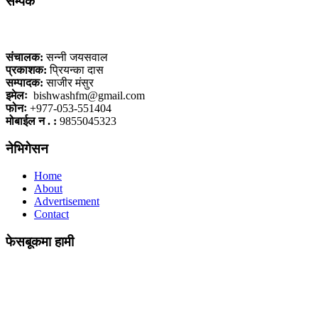
सम्पर्क
कलैया, बारा
संचालक:
सन्नी जयसवाल
प्रकाशक:
प्रियन्का दास
सम्पादक:
साजीर मंसुर
इमेलः
bishwashfm@gmail.com
फोनः
+977-053-551404
मोबाईल न . :
9855045323
नेभिगेसन
Home
About
Advertisement
Contact
फेसबूकमा हामी