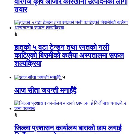
वीरगंज कृषि औजार कारखाना उत्पादनको लागी
तयार
४
हातको ५ वटा टेन्डन तथा रगतको नली
काटिएको बिरामीको कलैया अस्पतालमा सफल
शल्यक्रिया
५
आज सीता जयन्ती मनाईंदै
६
जिल्ला प्रशासन कार्यालय बाराको छाप लगाई