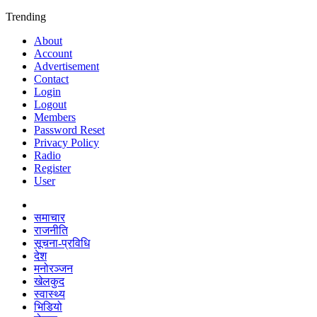
Trending
About
Account
Advertisement
Contact
Login
Logout
Members
Password Reset
Privacy Policy
Radio
Register
User
समाचार
राजनीति
सूचना-प्रविधि
देश
मनोरञ्जन
खेलकुद
स्वास्थ्य
भिडियो