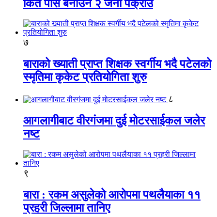
किर्ते पास बनाउने २ जना पक्राउ
७
बाराको ख्याती प्राप्त शिक्षक स्वर्गीय भदै पटेलको
स्मृतिमा कृकेट प्रतियोगिता शुरु
८
आगलागीबाट वीरगंजमा दुई मोटरसाईकल जलेर
नष्ट
९
बारा : रकम असुलेको आरोपमा पथलैयाका ११
प्रहरी जिल्लामा तानिए