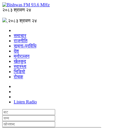
२०८३ श्रावण २४
२०८३ श्रावण २४
समाचार
राजनीति
सूचना-प्रविधि
देश
मनोरञ्जन
खेलकुद
स्वास्थ्य
भिडियो
रोचक
Listen Radio