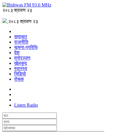
२०८३ श्रावण २३
२०८३ श्रावण २३
समाचार
राजनीति
सूचना-प्रविधि
देश
मनोरञ्जन
खेलकुद
स्वास्थ्य
भिडियो
रोचक
Listen Radio