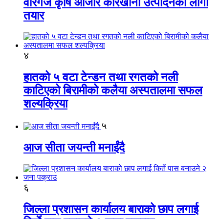
वीरगंज कृषि औजार कारखाना उत्पादनको लागी
तयार
४
हातको ५ वटा टेन्डन तथा रगतको नली
काटिएको बिरामीको कलैया अस्पतालमा सफल
शल्यक्रिया
५
आज सीता जयन्ती मनाईंदै
६
जिल्ला प्रशासन कार्यालय बाराको छाप लगाई