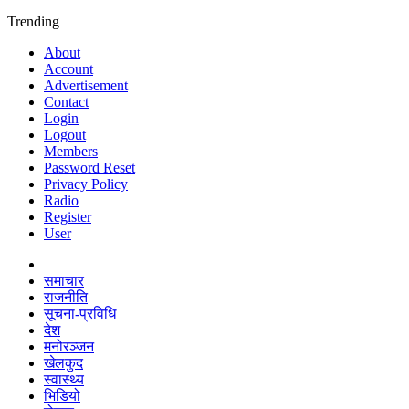
Trending
About
Account
Advertisement
Contact
Login
Logout
Members
Password Reset
Privacy Policy
Radio
Register
User
समाचार
राजनीति
सूचना-प्रविधि
देश
मनोरञ्जन
खेलकुद
स्वास्थ्य
भिडियो