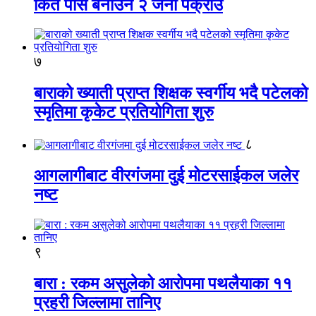
किर्ते पास बनाउने २ जना पक्राउ
७
बाराको ख्याती प्राप्त शिक्षक स्वर्गीय भदै पटेलको
स्मृतिमा कृकेट प्रतियोगिता शुरु
८
आगलागीबाट वीरगंजमा दुई मोटरसाईकल जलेर
नष्ट
९
बारा : रकम असुलेको आरोपमा पथलैयाका ११
प्रहरी जिल्लामा तानिए