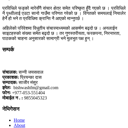
प्रविधिले फड्को मारेसँगै संचार क्षेत्र समेत परिष्कृत हुँदै गएको छ । प्रविधिले
नै पृथ्वीलाई एउटा सानो गाउँमा परिणत गरेको छ । विगतको समयलाई नियालेर
हेर्ने हो भने त प्रविधिमा क्रान्ति नै आएको मान्नुपर्छ ।
अहिलेको परिवेशमा विधुतीय संचारमाध्यमको आकर्षण बढ्दो छ । अनलाईन
साइटहरुको संख्या समेत बढ्दो छ । तर गुणस्तरीयता, फरकपना, निरन्तरता,
पाठकको चाहना अनुसारको सामाग्री भने मुलभुत पक्ष हुन् ।
सम्पर्क
कलैया, बारा
संचालक:
सन्नी जयसवाल
प्रकाशक:
प्रियन्का दास
सम्पादक:
साजीर मंसुर
इमेलः
bishwashfm@gmail.com
फोनः
+977-053-551404
मोबाईल न . :
9855045323
नेभिगेसन
Home
About