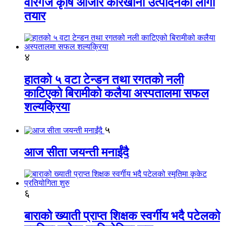
वीरगंज कृषि औजार कारखाना उत्पादनको लागी
तयार
४
हातको ५ वटा टेन्डन तथा रगतको नली
काटिएको बिरामीको कलैया अस्पतालमा सफल
शल्यक्रिया
५
आज सीता जयन्ती मनाईंदै
६
बाराको ख्याती प्राप्त शिक्षक स्वर्गीय भदै पटेलको