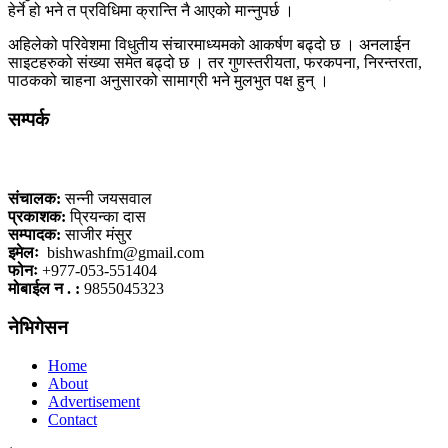
हेर्ने हो भने त प्रविधिमा क्रान्ति नै आएको मान्नुपर्छ ।
अहिलेको परिवेशमा विधुतीय संचारमाध्यमको आकर्षण बढ्दो छ । अनलाईन
साइटहरुको संख्या समेत बढ्दो छ । तर गुणस्तरीयता, फरकपना, निरन्तरता,
पाठकको चाहना अनुसारको सामाग्री भने मुलभुत पक्ष हुन् ।
सम्पर्क
कलैया, बारा
संचालक:
सन्नी जयसवाल
प्रकाशक:
प्रियन्का दास
सम्पादक:
साजीर मंसुर
इमेलः
bishwashfm@gmail.com
फोनः
+977-053-551404
मोबाईल न . :
9855045323
नेभिगेसन
Home
About
Advertisement
Contact