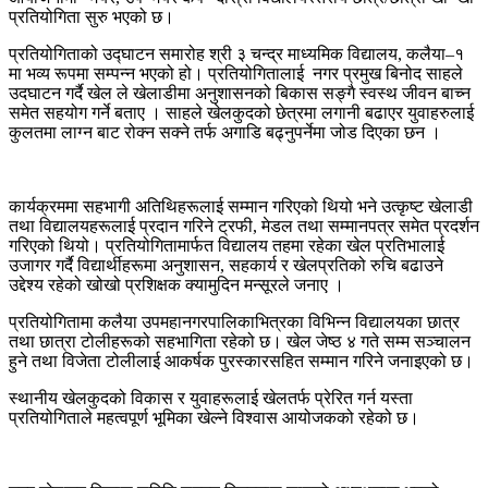
प्रतियोगिता सुरु भएको छ।
प्रतियोगिताको उद्घाटन समारोह श्री ३ चन्द्र माध्यमिक विद्यालय, कलैया–१
मा भव्य रूपमा सम्पन्न भएको हो। प्रतियोगितालाई नगर प्रमुख बिनोद साहले
उदघाटन गर्दै खेल ले खेलाडीमा अनुशासनको बिकास सङ्गै स्वस्थ जीवन बाच्न
समेत सहयोग गर्ने बताए । साहले खेलकुदको छेत्रमा लगानी बढाएर युवाहरुलाई
कुलतमा लाग्न बाट रोक्न सक्ने तर्फ अगाडि बढ्नुपर्नेमा जोड दिएका छन ।
कार्यक्रममा सहभागी अतिथिहरूलाई सम्मान गरिएको थियो भने उत्कृष्ट खेलाडी
तथा विद्यालयहरूलाई प्रदान गरिने ट्रफी, मेडल तथा सम्मानपत्र समेत प्रदर्शन
गरिएको थियो। प्रतियोगितामार्फत विद्यालय तहमा रहेका खेल प्रतिभालाई
उजागर गर्दै विद्यार्थीहरूमा अनुशासन, सहकार्य र खेलप्रतिको रुचि बढाउने
उद्देश्य रहेको खोखो प्रशिक्षक क्यामुदिन मन्सूरले जनाए ।
प्रतियोगितामा कलैया उपमहानगरपालिकाभित्रका विभिन्न विद्यालयका छात्र
तथा छात्रा टोलीहरूको सहभागिता रहेको छ। खेल जेष्ठ ४ गते सम्म सञ्चालन
हुने तथा विजेता टोलीलाई आकर्षक पुरस्कारसहित सम्मान गरिने जनाइएको छ।
स्थानीय खेलकुदको विकास र युवाहरूलाई खेलतर्फ प्रेरित गर्न यस्ता
प्रतियोगिताले महत्वपूर्ण भूमिका खेल्ने विश्वास आयोजकको रहेको छ।