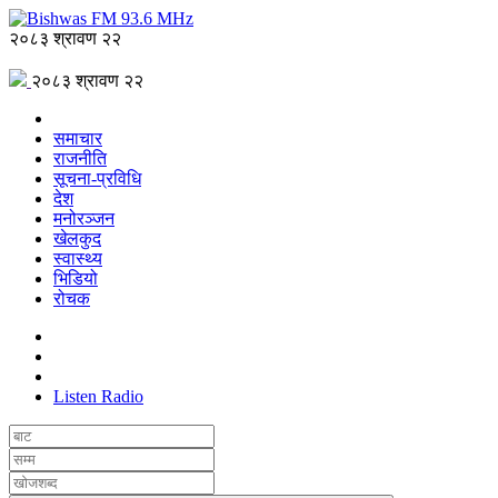
२०८३ श्रावण २२
२०८३ श्रावण २२
समाचार
राजनीति
सूचना-प्रविधि
देश
मनोरञ्जन
खेलकुद
स्वास्थ्य
भिडियो
रोचक
Listen Radio