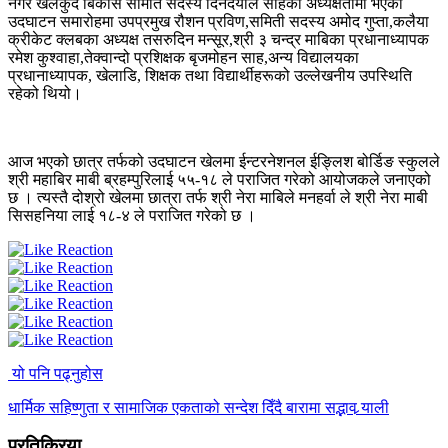
नगर खेलकुद बिकास समिति सदस्य दिनदयाल साहको अध्यक्षतामा भएको
उदघाटन समारोहमा उपप्रमुख रौशन प्रविण,समिती सदस्य अमोद गुप्ता,कलैया
क्रीकेट क्लबका अध्यक्ष तसरुदिन मन्सूर,श्री ३ चन्द्र माबिका प्रधानाध्यापक
रमेश कुश्वाहा,तेक्वान्दो प्रशिक्षक बृजमोहन साह,अन्य विद्यालयका
प्रधानाध्यापक, खेलाडि, शिक्षक तथा विद्यार्थीहरूको उल्लेखनीय उपस्थिति
रहेको थियो।
आज भएको छात्र तर्फको उदघाटन खेलमा ईन्टरनेशनल ईङ्लिश बोर्डिङ स्कुलले
श्री महाबिर माबी ब्रहम्पुरिलाई ५५-१८ ले पराजित गरेको आयोजकले जनाएको
छ । त्यस्तै दोश्रो खेलमा छात्रा तर्फ श्री नेरा माबिले मनहर्वा ले श्री नेरा माबी
सिसहनिया लाई १८-४ ले पराजित गरेको छ ।
यो पनि पढ्नुहोस
धार्मिक सहिष्णुता र सामाजिक एकताको सन्देश दिँदै बारामा सद्भाव र्‍याली
प्रतिक्रिया