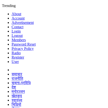
Trending
About
Account
Advertisement
Contact
Login
Logout
Members
Password Reset
Privacy Policy
Radio
Register
User
समाचार
राजनीति
सूचना-प्रविधि
देश
मनोरञ्जन
खेलकुद
स्वास्थ्य
भिडियो