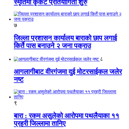
स्मृतिमा कृकेट प्रतियोगिता शुरु
७
जिल्ला प्रशासन कार्यालय बाराको छाप लगाई
किर्ते पास बनाउने २ जना पक्राउ
८
आगलागीबाट वीरगंजमा दुई मोटरसाईकल जलेर
नष्ट
९
बारा : रकम असुलेको आरोपमा पथलैयाका ११
प्रहरी जिल्लामा तानिए