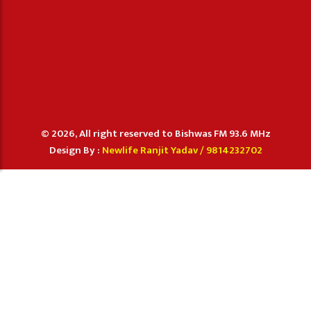
© 2026, All right reserved to Bishwas FM 93.6 MHz
Design By :
Newlife Ranjit Yadav /
9814232702