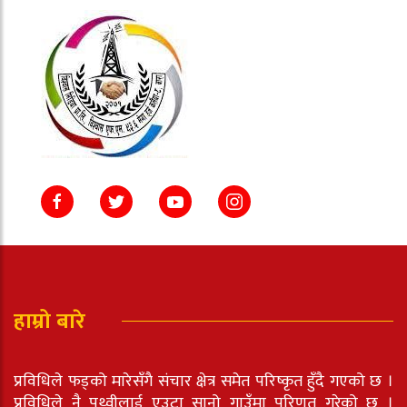
हाम्रो बारे
प्रविधिले फड्को मारेसँगै संचार क्षेत्र समेत परिष्कृत हुँदै गएको छ ।
प्रविधिले नै पृथ्वीलाई एउटा सानो गाउँमा परिणत गरेको छ ।