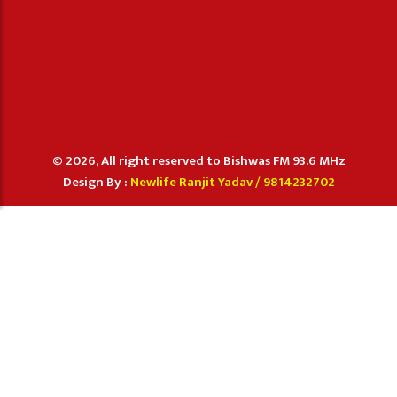
© 2026, All right reserved to Bishwas FM 93.6 MHz
Design By :
Newlife Ranjit Yadav /
9814232702