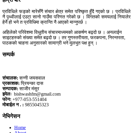
प्रविधिले फड्को मारेसँगै संचार क्षेत्र समेत परिष्कृत हुँदै गएको छ । प्रविधिले
नै पृथ्वीलाई एउटा सानो गाउँमा परिणत गरेको छ । विगतको समयलाई नियालेर
हेर्ने हो भने त प्रविधिमा क्रान्ति नै आएको मान्नुपर्छ ।
अहिलेको परिवेशमा विधुतीय संचारमाध्यमको आकर्षण बढ्दो छ । अनलाईन
साइटहरुको संख्या समेत बढ्दो छ । तर गुणस्तरीयता, फरकपना, निरन्तरता,
पाठकको चाहना अनुसारको सामाग्री भने मुलभुत पक्ष हुन् ।
सम्पर्क
कलैया, बारा
संचालक:
सन्नी जयसवाल
प्रकाशक:
प्रियन्का दास
सम्पादक:
साजीर मंसुर
इमेलः
bishwashfm@gmail.com
फोनः
+977-053-551404
मोबाईल न . :
9855045323
नेभिगेसन
Home
About