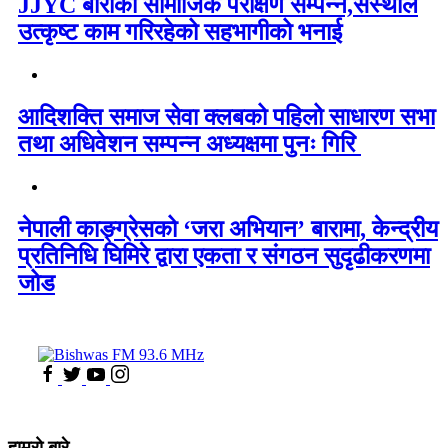
JJYC बाराको सामाजिक परीक्षण सम्पन्न,संस्थाले
उत्कृष्ट काम गरिरहेको सहभागीको भनाई
आदिशक्ति समाज सेवा क्लबको पहिलो साधारण सभा
तथा अधिवेशन सम्पन्न अध्यक्षमा पुनः गिरि
नेपाली काङ्ग्रेसको ‘जरा अभियान’ बारामा, केन्द्रीय
प्रतिनिधि घिमिरे द्वारा एकता र संगठन सुदृढीकरणमा
जोड
हाम्रो बारे