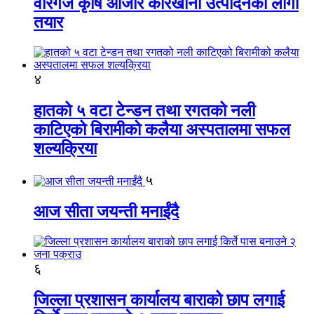
वीरगंज कृषि औजार कारखाना उत्पादनको लागी
तयार
४
हातको ५ वटा टेन्डन तथा रगतको नली
काटिएको बिरामीको कलैया अस्पतालमा सफल
शल्यक्रिया
५
आज सीता जयन्ती मनाईंदै
६
जिल्ला प्रशासन कार्यालय बाराको छाप लगाई