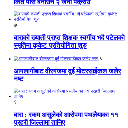
किर्ते पास बनाउने २ जना पक्राउ
७
बाराको ख्याती प्राप्त शिक्षक स्वर्गीय भदै पटेलको
स्मृतिमा कृकेट प्रतियोगिता शुरु
८
आगलागीबाट वीरगंजमा दुई मोटरसाईकल जलेर
नष्ट
९
बारा : रकम असुलेको आरोपमा पथलैयाका ११
प्रहरी जिल्लामा तानिए