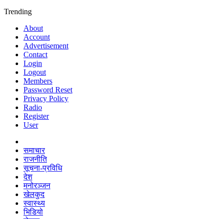
Trending
About
Account
Advertisement
Contact
Login
Logout
Members
Password Reset
Privacy Policy
Radio
Register
User
समाचार
राजनीति
सूचना-प्रविधि
देश
मनोरञ्जन
खेलकुद
स्वास्थ्य
भिडियो