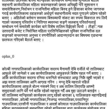
तालिमको उदेश्यका बारेमा मान्ड्विका कार्यक्रम सम्योजक मुनिलाल बैठाले
सहभागी कार्यपालिका महिला सदस्यहरुको छमता अभिबृद्दी गरि सुशासन र
समावेशिकरण,निर्वाचन र राजनितीमा महिला बिरुद्द हुने हिंसाका बारेमा जागरुक
गराई कार्यपालिकामा वहाहरुको अर्थपूर्ण सहभागीतामा मदत पुगाउने उदेश्य रहेको
बताए । अहिलेको बर्तमान समयमा बिश्वब्यापी संकट का रुपमा बिकराल रुप लिदै
गएको जलबायु परिवर्तन र नितिगत ब्यवस्था सङ्गै जलबायु परिवर्तनलाई
सम्बोधन गर्न समावेशी कार्यका बारे विशेष तालिम दिईएको थियो । लैङ्िगक
उतरदायी बजेट र निर्वाचित महिला प्रतिनिधिहरुको भुमिका राजनितीक दल
सङ्गको सन्लगनता अनुभव र रणनीतिको आदानप्रदान का बिषयमा एडभान्स
छलफल गरिएको बैठाले बताए ।
oplus_0
कोल्बी नगरपालिकाको कार्यपालिका सदस्य मैनामती देबि दर्जीले यो तालिमबाट
आफुले धेरै जानेको र अब कार्यपालिकामा आफुहरुले बिशेष पहल गर्ने बताए ।
अर्कि कार्यपालिका सदस्य रनिया थरुनिले संस्थाबाट आफू निकै खुषी भएको र
अझ यस्ता तालिमका आगि आग्रह गरिन । मन्जु देबि महराले पहिले
कार्यपालिकामा आफुले बोल्न नसक्ने थिए र अब तालिम लिएपछि आफ्नो
समुदायको लागि धेरै गर्न बाकि रहेको महसुस गर्दै अब मुद्दा उठाउने बताईन ।
सो तालिममा मान्ड्विको कार्यक्रम लागू रहेको बाराका ६ पालिकाहरु महागढिमाई
नगरपालिका ,कोल्बी नगरपालिका,निजगढ नगरपालिका,परवानिपुर
गाउपालिका,प्रसौनी गाउपालिका र आदर्श कोत्वाल गाउपालिकाका कार्यपालिका
महिला सदस्यहरुको सहभागिता रहेको मान्ड्विका बारा कार्यक्रम संयोजक राजु