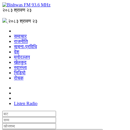
२०८३ श्रावण २३
२०८३ श्रावण २३
समाचार
राजनीति
सूचना-प्रविधि
देश
मनोरञ्जन
खेलकुद
स्वास्थ्य
भिडियो
रोचक
Listen Radio