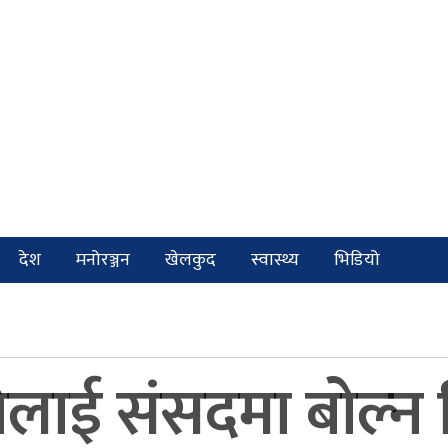
देश
मनोरञ्जन
खेलकुद
स्वास्थ्य
भिडियो
नेलाई संसदमा बोल्न द