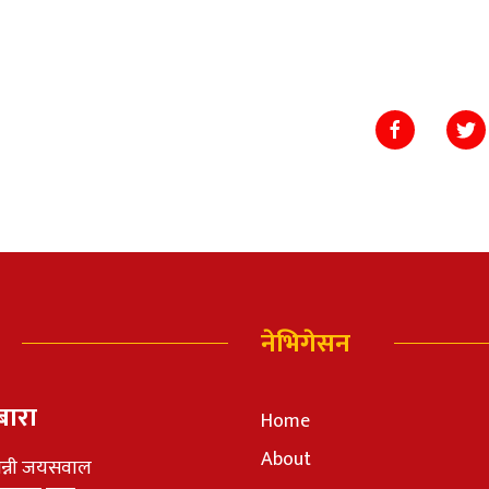
नेभिगेसन
बारा
Home
About
न्नी जयसवाल