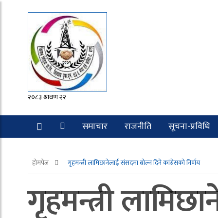
२०८३ श्रावण २२
समाचार
राजनीति
सूचना-प्रविधि
रोचक
होमपेज
गृहमन्त्री लामिछानेलाई संसदमा बोल्न दिने कांग्रेसको निर्णय
गृहमन्त्री लामिछा