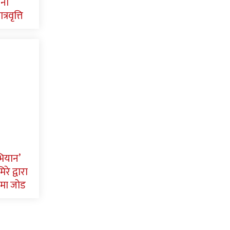
पना
्रवृत्ति
भियान’
रे द्वारा
मा जोड