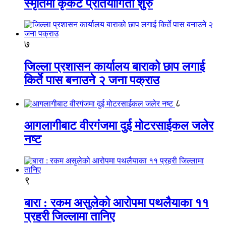
स्मृतिमा कृकेट प्रतियोगिता शुरु
७
जिल्ला प्रशासन कार्यालय बाराको छाप लगाई
किर्ते पास बनाउने २ जना पक्राउ
८
आगलागीबाट वीरगंजमा दुई मोटरसाईकल जलेर
नष्ट
९
बारा : रकम असुलेको आरोपमा पथलैयाका ११
प्रहरी जिल्लामा तानिए