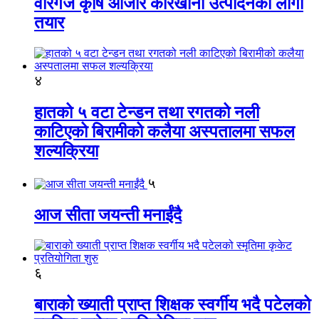
वीरगंज कृषि औजार कारखाना उत्पादनको लागी
तयार
४
हातको ५ वटा टेन्डन तथा रगतको नली
काटिएको बिरामीको कलैया अस्पतालमा सफल
शल्यक्रिया
५
आज सीता जयन्ती मनाईंदै
६
बाराको ख्याती प्राप्त शिक्षक स्वर्गीय भदै पटेलको