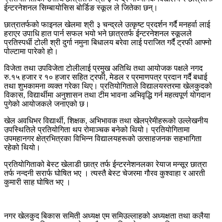
ईन्टरनेशनल सिम्बायोसिस बोर्डिङ स्कूल ले जितेका छन्।
छात्रातर्फको फाइनल खेलमा श्री ३ चन्द्रले उत्कृष्ट प्रदर्शन गर्दै मनहर्वा लाई
हराएर उपाधि हात पार्न सफल भयो भने छात्रतर्फ ईन्टरनेशनल स्कूलले
प्रतिस्पर्धी टोली श्री दुर्गा नमुना बिधालय बरेवा लाई पराजित गर्दै ट्रफी आफ्नो
पोल्टामा पारेको हो।
विजेता तथा उपविजेता टोलीलाई प्रमुख अतिथि तथा आयोजक पक्षले नगद
रु.१५ हजार र १० हजार सहित ट्रफी, मेडल र प्रमाणपत्र प्रदान गर्दै बधाई
तथा शुभकामना व्यक्त गरेका थिए। प्रतियोगिताले विद्यालयस्तरमा खेलकुदको
विकास, विद्यार्थीमा अनुशासन तथा टीम भावना अभिवृद्धि गर्न महत्वपूर्ण योगदान
पुगेको आयोजकले जनाएको छ।
खेल अवधिभर विद्यार्थी, शिक्षक, अभिभावक तथा खेलप्रेमीहरूको उल्लेखनीय
उपस्थितिले प्रतियोगिता थप रोमाञ्चक बनेको थियो। प्रतियोगितामा
उपमहानगर क्षेत्रभित्रका विभिन्न विद्यालयहरूको उत्साहजनक सहभागिता
रहेको थियो।
प्रतियोगिताको बेस्ट खेलाडी छात्र तर्फ ईन्टरनेशनलका रेयाज मन्सूर छात्रा
तर्फ नन्दनी सरार्फ घोषित भए । त्यस्तै बेस्ट चेजरमा गौरव कुश्वाहा र आरती
कुमारी साह घोषित भए ।
नगर खेलकुद बिकास समिती अध्यक्ष एम समिउल्लाहको अध्यक्षता तथा कलैया