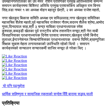
उपमहानगरपालिका का उप मेयर रौशन प्रविणको प्रमुख आतिथ्यतामा सम्पन्न
समापन कार्यक्रममा बिशिस्ट अतिथि प्रमुख प्रशासकिय अधिकृत राम बिनय
सिंह,वडा नम्बर १ का अध्यक्ष मोहन बहादुर छेत्री, २ का अध्यक्ष राजेश महतो,
नगर खेलकुद बिकास समिति अध्यक्ष एम समिउल्लाह,नगर खेलकुद समितिका
महासचिव शैलेश महतो,पुर्व महासचिव राजेश्वर गौतम,सदस्य शैलेस श्रेष्ठ,आमोद
गुप्ता,दिनदयाल साह,श्री ३ चन्द्र माबिका प्रधानाध्यापक रमेश
कुश्वाहा,कबड्डी खेलका पुर्व रास्ट्रीय कोच तसरुदिन मन्सूर,श्री नेरा माबी
सिसहनियाका प्रधानाध्यापक दिनेश प्रसाद जयस्वार,खेलकुद प्रेमी बिनोद
तुलाधर,ईन्टरनेशनल सिम्बायोसिसका प्रधानाध्यापक वसन्त घिमिरे,ब्रहम्पुरिका
शिक्षक सुबाश मेहता लगायतकाको उपस्थिति रहेको थियो । समापन
कार्यक्रमको सन्चालन सन्चारकर्मी साजिर मन्सूर ले गरेका थिए ।
यो पनि पढ्नुहोस
धार्मिक सहिष्णुता र सामाजिक एकताको सन्देश दिँदै बारामा सद्भाव र्‍याली
प्रतिक्रिया