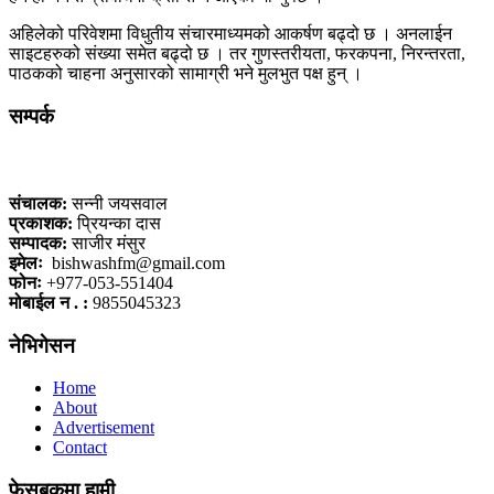
अहिलेको परिवेशमा विधुतीय संचारमाध्यमको आकर्षण बढ्दो छ । अनलाईन
साइटहरुको संख्या समेत बढ्दो छ । तर गुणस्तरीयता, फरकपना, निरन्तरता,
पाठकको चाहना अनुसारको सामाग्री भने मुलभुत पक्ष हुन् ।
सम्पर्क
कलैया, बारा
संचालक:
सन्नी जयसवाल
प्रकाशक:
प्रियन्का दास
सम्पादक:
साजीर मंसुर
इमेलः
bishwashfm@gmail.com
फोनः
+977-053-551404
मोबाईल न . :
9855045323
नेभिगेसन
Home
About
Advertisement
Contact
फेसबूकमा हामी