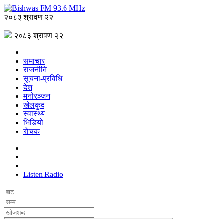
२०८३ श्रावण २२
२०८३ श्रावण २२
समाचार
राजनीति
सूचना-प्रविधि
देश
मनोरञ्जन
खेलकुद
स्वास्थ्य
भिडियो
रोचक
Listen Radio