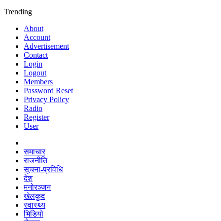
Trending
About
Account
Advertisement
Contact
Login
Logout
Members
Password Reset
Privacy Policy
Radio
Register
User
समाचार
राजनीति
सूचना-प्रविधि
देश
मनोरञ्जन
खेलकुद
स्वास्थ्य
भिडियो