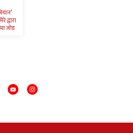
भियान’
रे द्वारा
मा जोड