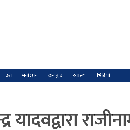
देश
मनोरञ्जन
खेलकुद
स्वास्थ्य
भिडियो
न्द्र यादवद्वारा राजीन