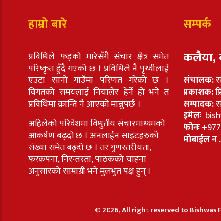
हाम्रो बारे
सम्पर्क
कलैया, 
प्रविधिले फड्को मारेसँगै संचार क्षेत्र समेत
परिष्कृत हुँदै गएको छ । प्रविधिले नै पृथ्वीलाई
एउटा सानो गाउँमा परिणत गरेको छ ।
संचालक:
स
विगतको समयलाई नियालेर हेर्ने हो भने त
प्रकाशक:
प्
प्रविधिमा क्रान्ति नै आएको मान्नुपर्छ ।
सम्पादक:
सा
इमेलः
bish
अहिलेको परिवेशमा विधुतीय संचारमाध्यमको
फोनः
+977
आकर्षण बढ्दो छ । अनलाईन साइटहरुको
मोबाईल न .
संख्या समेत बढ्दो छ । तर गुणस्तरीयता,
फरकपना, निरन्तरता, पाठकको चाहना
अनुसारको सामाग्री भने मुलभुत पक्ष हुन् ।
© 2026, All right reserved to Bishwas