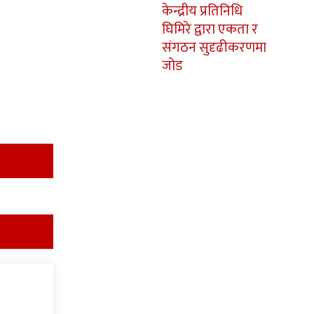
केन्द्रीय प्रतिनिधि
घिमिरे द्वारा एकता र
संगठन सुदृढीकरणमा
जोड