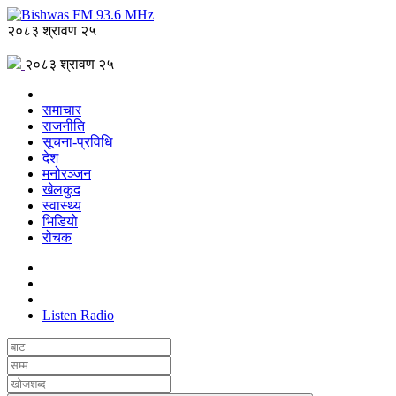
२०८३ श्रावण २५
२०८३ श्रावण २५
समाचार
राजनीति
सूचना-प्रविधि
देश
मनोरञ्जन
खेलकुद
स्वास्थ्य
भिडियो
रोचक
Listen Radio