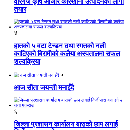
वीरगंज कृषि औजार कारखाना उत्पादनको लागी
तयार
४
हातको ५ वटा टेन्डन तथा रगतको नली
काटिएको बिरामीको कलैया अस्पतालमा सफल
शल्यक्रिया
५
आज सीता जयन्ती मनाईंदै
६
जिल्ला प्रशासन कार्यालय बाराको छाप लगाई