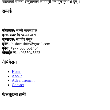
पाठकको चाहना अनुसारको सामाग्री भने मुलभुत पक्ष हुन् ।
सम्पर्क
कलैया, बारा
संचालक:
सन्नी जयसवाल
प्रकाशक:
प्रियन्का दास
सम्पादक:
साजीर मंसुर
इमेलः
bishwashfm@gmail.com
फोनः
+977-053-551404
मोबाईल न . :
9855045323
नेभिगेसन
Home
About
Advertisement
Contact
फेसबूकमा हामी