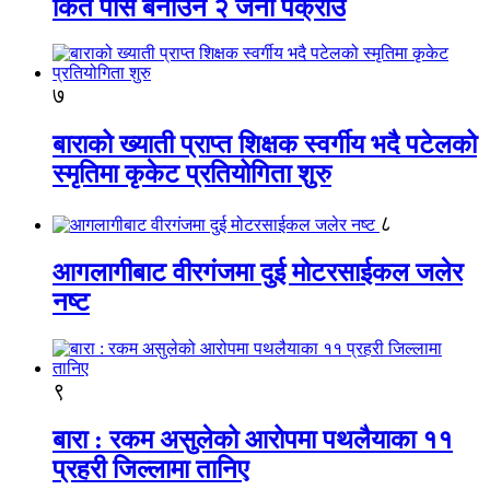
किर्ते पास बनाउने २ जना पक्राउ
७
बाराको ख्याती प्राप्त शिक्षक स्वर्गीय भदै पटेलको
स्मृतिमा कृकेट प्रतियोगिता शुरु
८
आगलागीबाट वीरगंजमा दुई मोटरसाईकल जलेर
नष्ट
९
बारा : रकम असुलेको आरोपमा पथलैयाका ११
प्रहरी जिल्लामा तानिए