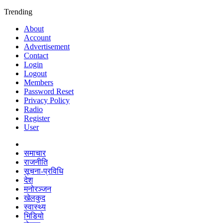
Trending
About
Account
Advertisement
Contact
Login
Logout
Members
Password Reset
Privacy Policy
Radio
Register
User
समाचार
राजनीति
सूचना-प्रविधि
देश
मनोरञ्जन
खेलकुद
स्वास्थ्य
भिडियो