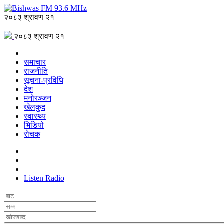
२०८३ श्रावण २१
२०८३ श्रावण २१
समाचार
राजनीति
सूचना-प्रविधि
देश
मनोरञ्जन
खेलकुद
स्वास्थ्य
भिडियो
रोचक
Listen Radio