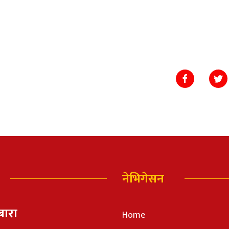
नेभिगेसन
बारा
Home