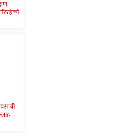
्षण
म गरिरहेको
यवसायी
ल्लाह