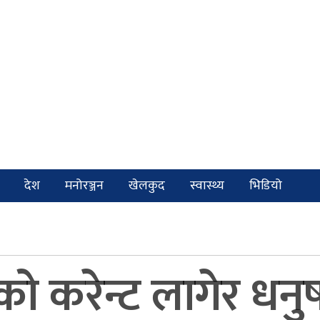
देश
मनोरञ्जन
खेलकुद
स्वास्थ्य
भिडियो
को करेन्ट लागेर ध