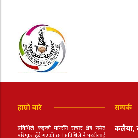
हाम्रो बारे
सम्पर्क
कलैया, 
प्रविधिले फड्को मारेसँगै संचार क्षेत्र समेत
परिष्कृत हुँदै गएको छ । प्रविधिले नै पृथ्वीलाई