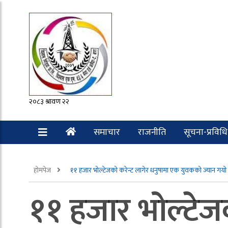
२०८३ श्रावण २२
समाचार
राजनीति
सूचना-प्रविधि
रोचक
होमपेज
११ हजार भोल्टेजको करेन्ट लागेर धनुषामा एक युवकको ज्यान गयो
११ हजार भोल्टेज