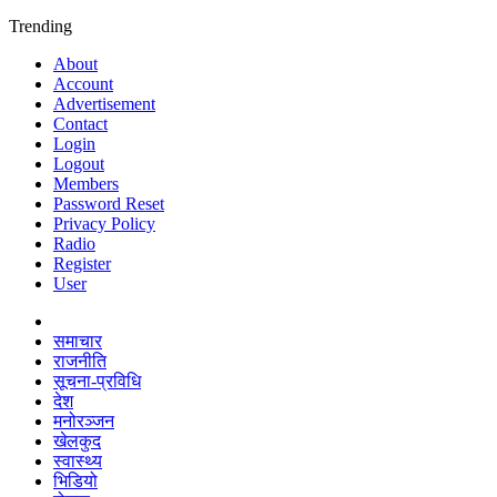
Trending
About
Account
Advertisement
Contact
Login
Logout
Members
Password Reset
Privacy Policy
Radio
Register
User
समाचार
राजनीति
सूचना-प्रविधि
देश
मनोरञ्जन
खेलकुद
स्वास्थ्य
भिडियो