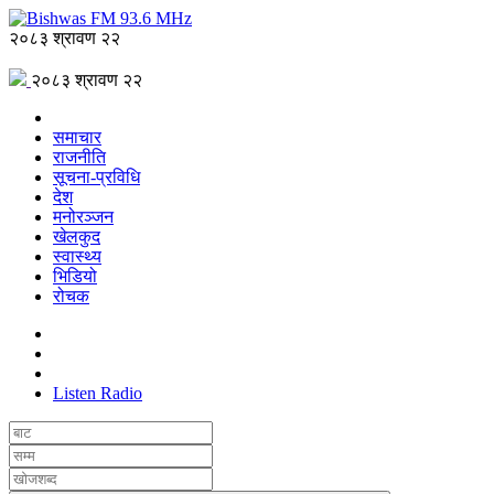
२०८३ श्रावण २२
२०८३ श्रावण २२
समाचार
राजनीति
सूचना-प्रविधि
देश
मनोरञ्जन
खेलकुद
स्वास्थ्य
भिडियो
रोचक
Listen Radio