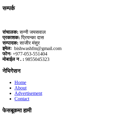
सम्पर्क
कलैया, बारा
संचालक:
सन्नी जयसवाल
प्रकाशक:
प्रियन्का दास
सम्पादक:
साजीर मंसुर
इमेलः
bishwashfm@gmail.com
फोनः
+977-053-551404
मोबाईल न . :
9855045323
नेभिगेसन
Home
About
Advertisement
Contact
फेसबूकमा हामी