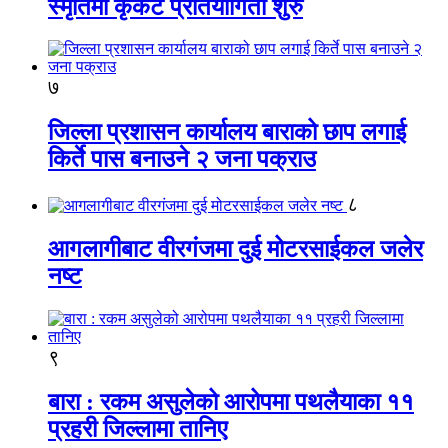
स्मृतिमा कृकेट प्रतियोगिता शुरु
७
जिल्ला प्रशासन कार्यालय बाराको छाप लगाई
किर्ते पास बनाउने २ जना पक्राउ
८
आगलागीबाट वीरगंजमा दुई मोटरसाईकल जलेर
नष्ट
९
बारा : रकम असुलेको आरोपमा पथलैयाका ११
प्रहरी जिल्लामा तानिए