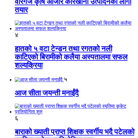
वीरगंज कृषि औजार कारखाना उत्पादनको लागी
तयार
४
हातको ५ वटा टेन्डन तथा रगतको नली
काटिएको बिरामीको कलैया अस्पतालमा सफल
शल्यक्रिया
५
आज सीता जयन्ती मनाईंदै
६
बाराको ख्याती प्राप्त शिक्षक स्वर्गीय भदै पटेलको