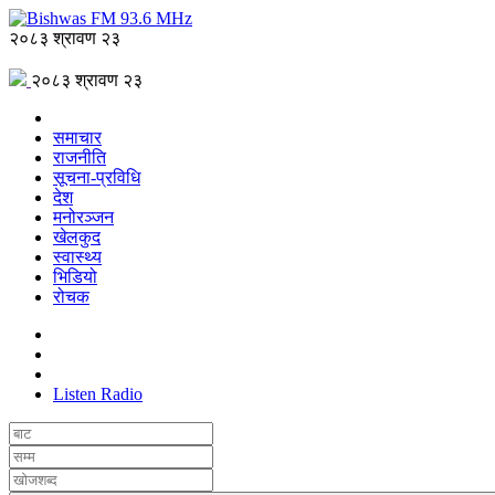
२०८३ श्रावण २३
२०८३ श्रावण २३
समाचार
राजनीति
सूचना-प्रविधि
देश
मनोरञ्जन
खेलकुद
स्वास्थ्य
भिडियो
रोचक
Listen Radio