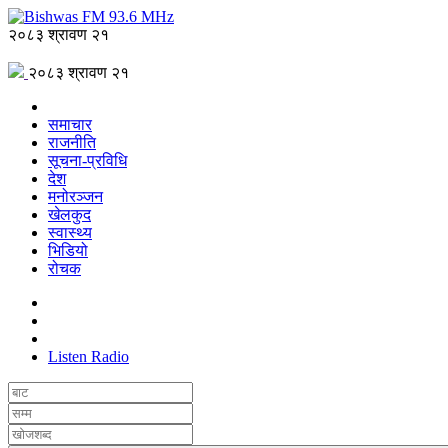
२०८३ श्रावण २१
२०८३ श्रावण २१
समाचार
राजनीति
सूचना-प्रविधि
देश
मनोरञ्जन
खेलकुद
स्वास्थ्य
भिडियो
रोचक
Listen Radio