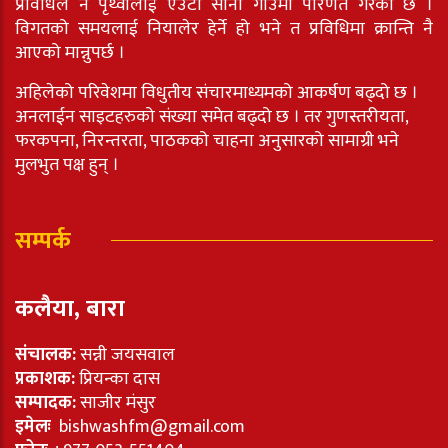
प्रविधिले नै पृथ्वीलाई एउटा सानो गाउँमा परिणत गरेको छ ।
विगतको समयलाई नियालेर हेर्ने हो भने त प्रविधिमा क्रान्ति नै
आएको मान्नुपर्छ ।
अहिलेको परिवेशमा विधुतीय संचारमाध्यमको आकर्षण बढ्दो छ ।
अनलाईन साइटहरुको संख्या समेत बढ्दो छ । तर गुणस्तरीयता,
फरकपना, निरन्तरता, पाठकको चाहना अनुसारको सामाग्री भने
मुलभुत पक्ष हुन् ।
सम्पर्क
कलैया, बारा
संचालक:
सन्नी जयसवाल
प्रकाशक:
प्रियन्का दास
सम्पादक:
साजीर मंसुर
इमेलः
bishwashfm@gmail.com