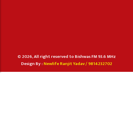
© 2026, All right reserved to Bishwas FM 93.6 MHz
Design By :
Newlife Ranjit Yadav /
9814232702