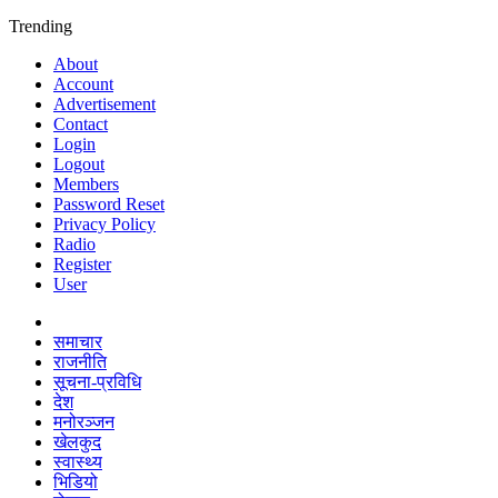
Trending
About
Account
Advertisement
Contact
Login
Logout
Members
Password Reset
Privacy Policy
Radio
Register
User
समाचार
राजनीति
सूचना-प्रविधि
देश
मनोरञ्जन
खेलकुद
स्वास्थ्य
भिडियो