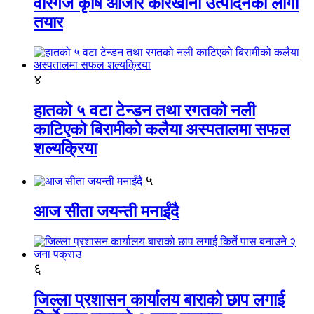
वीरगंज कृषि औजार कारखाना उत्पादनको लागी
तयार
४
हातको ५ वटा टेन्डन तथा रगतको नली
काटिएको बिरामीको कलैया अस्पतालमा सफल
शल्यक्रिया
५
आज सीता जयन्ती मनाईंदै
६
जिल्ला प्रशासन कार्यालय बाराको छाप लगाई