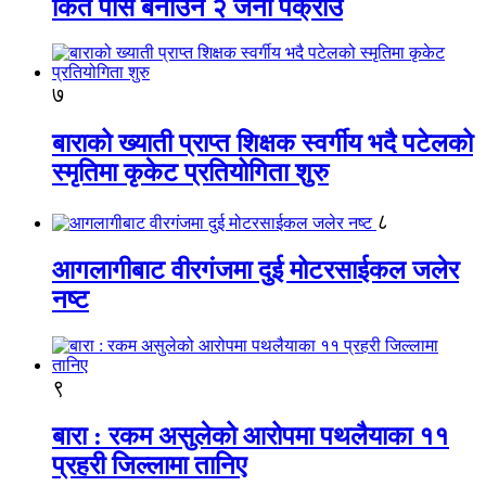
किर्ते पास बनाउने २ जना पक्राउ
७
बाराको ख्याती प्राप्त शिक्षक स्वर्गीय भदै पटेलको
स्मृतिमा कृकेट प्रतियोगिता शुरु
८
आगलागीबाट वीरगंजमा दुई मोटरसाईकल जलेर
नष्ट
९
बारा : रकम असुलेको आरोपमा पथलैयाका ११
प्रहरी जिल्लामा तानिए