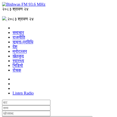
२०८३ श्रावण २४
२०८३ श्रावण २४
समाचार
राजनीति
सूचना-प्रविधि
देश
मनोरञ्जन
खेलकुद
स्वास्थ्य
भिडियो
रोचक
Listen Radio