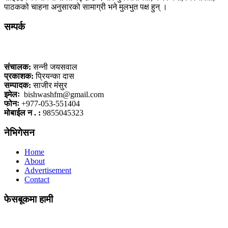
पाठकको चाहना अनुसारको सामाग्री भने मुलभुत पक्ष हुन् ।
सम्पर्क
कलैया, बारा
संचालक:
सन्नी जयसवाल
प्रकाशक:
प्रियन्का दास
सम्पादक:
साजीर मंसुर
इमेलः
bishwashfm@gmail.com
फोनः
+977-053-551404
मोबाईल न . :
9855045323
नेभिगेसन
Home
About
Advertisement
Contact
फेसबूकमा हामी