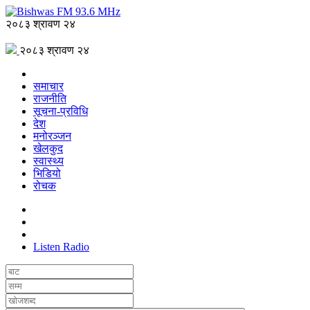
२०८३ श्रावण २४
२०८३ श्रावण २४
समाचार
राजनीति
सूचना-प्रविधि
देश
मनोरञ्जन
खेलकुद
स्वास्थ्य
भिडियो
रोचक
Listen Radio