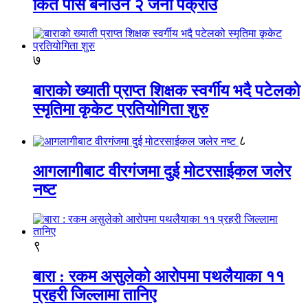
किर्ते पास बनाउने २ जना पक्राउ
७
बाराको ख्याती प्राप्त शिक्षक स्वर्गीय भदै पटेलको
स्मृतिमा कृकेट प्रतियोगिता शुरु
८
आगलागीबाट वीरगंजमा दुई मोटरसाईकल जलेर
नष्ट
९
बारा : रकम असुलेको आरोपमा पथलैयाका ११
प्रहरी जिल्लामा तानिए