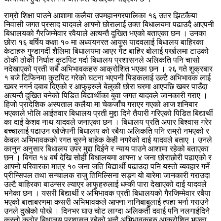
राम्रो शिक्षा पाउने आशामा कलैया उपमहानगरपालिका १६ उतर झिटकैया
निवासी जगत प्रसाद यादवले आफ्नो छोरालाई उक्त बिधालयमा पढाउदै आएपनी
बिधालयको गैरजिम्मेवार रवैयाले अत्यन्तै दुखित भएको बताएका छन । उनका
छोरा १६ बर्षिय कक्षा १० मा अध्ययनरत आयुस यादवलाई बिधालय बाहिरका
केटाहरु गुन्डागर्दी शैलिमा बिधालयमा आएर गेट बाहिर बोलाई पर्खालमा टाउको
ठोकी ठोकी निर्घात कुटपिट गर्दा बिधालय प्रशासनले अलिकति पनि चासो
नदेखाएको प्रती सबै अभिभावकहरु आक्रोशित भएका छन । २६ गते शुक्रबार
१ बजे टिफिनमा कुटपिट गरेको घटना भएपनी पिडकलाई उल्टै अभिभावक लाई
खबर नगर्न दबाब दिएको र आफुहरुले बेलुकी छोरा घरमा आएपछि खबर पाउँदा
अत्यन्तै दुखित बनेको पिडित बिद्यार्थीका बुवा जगत यादवले जानकारी गराए ।
हिजो प्रादेशिक अस्पताल कलैया मा चेकजाँच गराएर गएको आज शनिबार
भएकाले भोलि आईतवार बिधालय प्रती मुद्दा दिने तैयारी गरिएको पिडित बिद्यार्थी
का दाई केशव नाथ यादवले जनाएका छन । बिधालय प्रति अपार बिश्वास गरेर
बच्चालाई पढाउन खोजेपनी बिधालय को रबैया अलिकति पनि राम्रो नभएको र
केवल अभिभावकको रगत चुस्ने बाहेक केही नगरेको दाई यादवले बताए । उनले
कानुन अनुसार बिधालय उपर मुद्दा दिईने र न्याय पाउने आशामा रहेको बताएका
छन । बिगत १४ बर्ष देखि सोही बिधालयमा आफ्ना ४ जना छोराछोरी पढाएको र
आफ्नो परिवारका मात्र १० जना जति बिद्यार्थी पढाउदा पनि यस्तो ब्यवहार गर्ने
प्रीन्सिपल तथा सन्चालक राजु तिमिल्सिना सङ्ग यो बारेमा जानकारी गराउदा
उल्टै बाहिरका बाउन्सर ल्याएर आफुहरुलाई धम्की पारा देखाएको दाई यादवले
भनेका छन । यसरी बिद्यार्थी र अभिभावक प्रती बिधालयको गैरजिम्मेवार रबैया
भएको बाताबरणमा कसरी अभिभावकले आफ्ना नानिबाबुलाई त्यहा भर्ना गराउने
उनले दुखेको पोखे । दिनभर घाउ चोट लाग्दा अलिकती दवाई पनि नलगाईदिने
कस्तो कठोर बिधालय प्रशासन रहेको भन्दै अभिभावकहरु आक्रोशित भएका