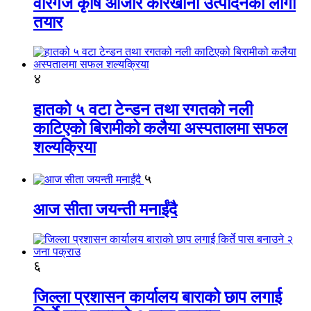
वीरगंज कृषि औजार कारखाना उत्पादनको लागी
तयार
४
हातको ५ वटा टेन्डन तथा रगतको नली
काटिएको बिरामीको कलैया अस्पतालमा सफल
शल्यक्रिया
५
आज सीता जयन्ती मनाईंदै
६
जिल्ला प्रशासन कार्यालय बाराको छाप लगाई