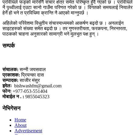
प्रविधिले फड्को मारेसँगै संचार क्षेत्र समेत परिष्कृत हुँदै गएको छ । प्रविधिले
नै पृथ्वीलाई एउटा सानो गाउँमा परिणत गरेको छ । विगतको समयलाई नियालेर
हेर्ने हो भने त प्रविधिमा क्रान्ति नै आएको मान्नुपर्छ ।
अहिलेको परिवेशमा विधुतीय संचारमाध्यमको आकर्षण बढ्दो छ । अनलाईन
साइटहरुको संख्या समेत बढ्दो छ । तर गुणस्तरीयता, फरकपना, निरन्तरता,
पाठकको चाहना अनुसारको सामाग्री भने मुलभुत पक्ष हुन् ।
सम्पर्क
कलैया, बारा
संचालक:
सन्नी जयसवाल
प्रकाशक:
प्रियन्का दास
सम्पादक:
साजीर मंसुर
इमेलः
bishwashfm@gmail.com
फोनः
+977-053-551404
मोबाईल न . :
9855045323
नेभिगेसन
Home
About
Advertisement