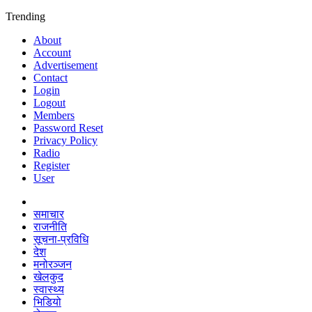
Trending
About
Account
Advertisement
Contact
Login
Logout
Members
Password Reset
Privacy Policy
Radio
Register
User
समाचार
राजनीति
सूचना-प्रविधि
देश
मनोरञ्जन
खेलकुद
स्वास्थ्य
भिडियो