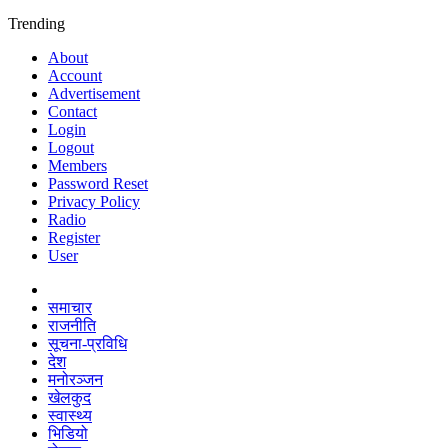
Trending
About
Account
Advertisement
Contact
Login
Logout
Members
Password Reset
Privacy Policy
Radio
Register
User
समाचार
राजनीति
सूचना-प्रविधि
देश
मनोरञ्जन
खेलकुद
स्वास्थ्य
भिडियो