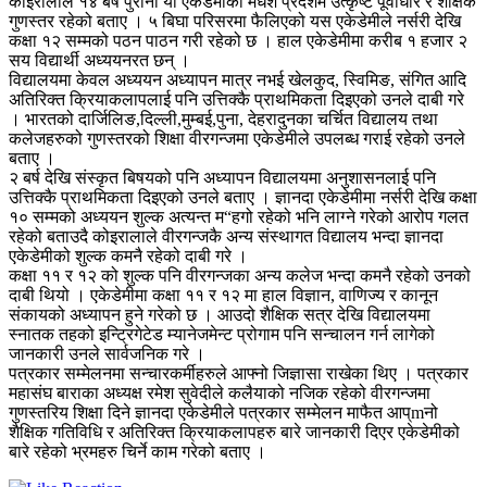
कोइरालाले १४ बर्ष पुरानो यो एकेडेमीको मधेश प्रदेशमै उत्कृष्ट पूर्वाधार र शैक्षिक
गुणस्तर रहेको बताए । ५ बिघा परिसरमा फैलिएको यस एकेडेमीले नर्सरी देखि
कक्षा १२ सम्मको पठन पाठन गरी रहेको छ । हाल एकेडेमीमा करीब १ हजार २
सय विद्यार्थी अध्ययनरत छन् ।
विद्यालयमा केवल अध्ययन अध्यापन मात्र नभई खेलकुद, स्विमिङ, संगित आदि
अतिरिक्त क्रियाकलापलाई पनि उत्तिक्कै प्राथमिकता दिइएको उनले दाबी गरे
। भारतको दार्जिलिङ,दिल्ली,मुम्बई,पुना, देहरादुनका चर्चित विद्यालय तथा
कलेजहरुको गुणस्तरको शिक्षा वीरगन्जमा एकेडेमीले उपलब्ध गराई रहेको उनले
बताए ।
२ बर्ष देखि संस्कृत बिषयको पनि अध्यापन विद्यालयमा अनुशासनलाई पनि
उत्तिक्कै प्राथमिकता दिइएको उनले बताए । ज्ञानदा एकेडेमीमा नर्सरी देखि कक्षा
१० सम्मको अध्ययन शुल्क अत्यन्त म“हगो रहेको भनि लाग्ने गरेको आरोप गलत
रहेको बताउदै कोइरालाले वीरगन्जकै अन्य संस्थागत विद्यालय भन्दा ज्ञानदा
एकेडेमीको शुल्क कमनै रहेको दाबी गरे ।
कक्षा ११ र १२ को शुल्क पनि वीरगन्जका अन्य कलेज भन्दा कमनै रहेको उनको
दाबी थियो । एकेडेमीमा कक्षा ११ र १२ मा हाल विज्ञान, वाणिज्य र कानून
संकायको अध्यापन हुने गरेको छ । आउदो शैक्षिक सत्र देखि विद्यालयमा
स्नातक तहको इन्ट्रिगेटेड म्यानेजमेन्ट प्रोगाम पनि सन्चालन गर्न लागेको
जानकारी उनले सार्वजनिक गरे ।
पत्रकार सम्मेलनमा सन्चारकर्मीहरुले आफ्नो जिज्ञासा राखेका थिए । पत्रकार
महासंघ बाराका अध्यक्ष रमेश सुवेदीले कलैयाको नजिक रहेको वीरगन्जमा
गुणस्तरिय शिक्षा दिने ज्ञानदा एकेडेमीले पत्रकार सम्मेलन माफैत आप्mनो
शैक्षिक गतिविधि र अतिरिक्त क्रियाकलापहरु बारे जानकारी दिएर एकेडेमीको
बारे रहेको भ्रमहरु चिर्ने काम गरेको बताए ।