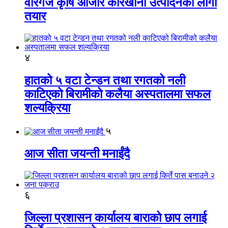
वीरगंज कृषि औजार कारखाना उत्पादनको लागी
तयार
४
हातको ५ वटा टेन्डन तथा रगतको नली
काटिएको बिरामीको कलैया अस्पतालमा सफल
शल्यक्रिया
५
आज सीता जयन्ती मनाईंदै
६
जिल्ला प्रशासन कार्यालय बाराको छाप लगाई