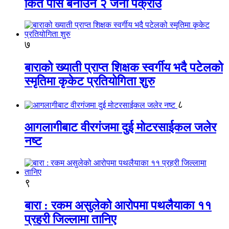
किर्ते पास बनाउने २ जना पक्राउ
७
बाराको ख्याती प्राप्त शिक्षक स्वर्गीय भदै पटेलको
स्मृतिमा कृकेट प्रतियोगिता शुरु
८
आगलागीबाट वीरगंजमा दुई मोटरसाईकल जलेर
नष्ट
९
बारा : रकम असुलेको आरोपमा पथलैयाका ११
प्रहरी जिल्लामा तानिए