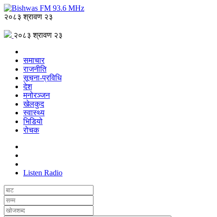
२०८३ श्रावण २३
२०८३ श्रावण २३
समाचार
राजनीति
सूचना-प्रविधि
देश
मनोरञ्जन
खेलकुद
स्वास्थ्य
भिडियो
रोचक
Listen Radio