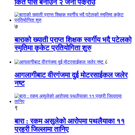
किर्ते पास बनाउने २ जना पक्राउ
७
बाराको ख्याती प्राप्त शिक्षक स्वर्गीय भदै पटेलको
स्मृतिमा कृकेट प्रतियोगिता शुरु
८
आगलागीबाट वीरगंजमा दुई मोटरसाईकल जलेर
नष्ट
९
बारा : रकम असुलेको आरोपमा पथलैयाका ११
प्रहरी जिल्लामा तानिए