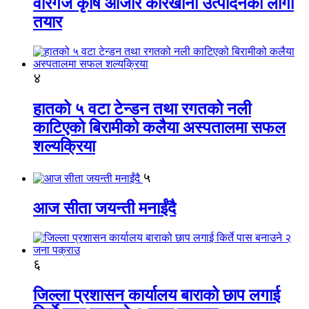
वीरगंज कृषि औजार कारखाना उत्पादनको लागी
तयार
४
हातको ५ वटा टेन्डन तथा रगतको नली
काटिएको बिरामीको कलैया अस्पतालमा सफल
शल्यक्रिया
५
आज सीता जयन्ती मनाईंदै
६
जिल्ला प्रशासन कार्यालय बाराको छाप लगाई