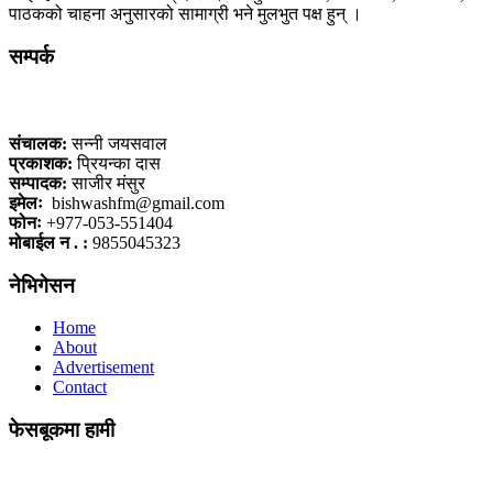
पाठकको चाहना अनुसारको सामाग्री भने मुलभुत पक्ष हुन् ।
सम्पर्क
कलैया, बारा
संचालक:
सन्नी जयसवाल
प्रकाशक:
प्रियन्का दास
सम्पादक:
साजीर मंसुर
इमेलः
bishwashfm@gmail.com
फोनः
+977-053-551404
मोबाईल न . :
9855045323
नेभिगेसन
Home
About
Advertisement
Contact
फेसबूकमा हामी