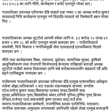
२०८२/०८३ का लागि नीति, कार्यक्रम र बजेट प्रस्तुत गरेका छन्।
गाउपालिका उपाध्यक्ष प्रीयन्का देबि साहले वडा नम्बर २ का अध्यक्ष मनोज कुमार
यादवलाई निति कार्यक्रम प्रस्तुत गर्न दिएपछि यादवले सो जिम्मेवारी बहन गरेका
थिए ।
गाउपालिकाका अध्यक्ष भुट्टोले आगामी वर्षका लागि रु. ३२ करोड १० लाख ४९
हजार ५ सय २८ को बजेट प्रस्तुत भएको बताएका छन । गाउँपालिकाले
समावेशी, दिगो विकास र नागरिकमुखी सेवा प्रवाहलाई प्राथमिकता दिएको
बताएका छन ।
नीति तथा कार्यक्रममा शिक्षा, स्वास्थ्य, पूर्वाधार, सामाजिक सुरक्षा, कृषिको
आधुनिकीकरण तथा रोजगारी सिर्जनालाई केन्द्रमा राखिएको बताउदै अध्यक्ष
भुट्टोले गाउँको समग्र विकासका लागि सबै सरोकारवालासँग सहकार्य गर्दै अघि
बढ्ने प्रतिबद्धता जनाएका छन ।
गाउँसभामा गाउपालिकाको उपाध्यक्ष प्रीयन्का देबि,प्रमुख प्रशासकिय अधिकृत
राकेश ओझा,पालिकाको ५ वटा वडाका वडाध्यक्षहरू क्रमशः सन्तोश
पटेल,मनोज कुमार यादव,शिवचन्द्र प्रसाद यादव,किशोरी साह
तुराहा,अमिरिलाल गुप्ता,बिशमतिया चमार,रागिनी नुनिया,पुर्णिमा गुप्ता,बिजय
पन्डित,राजेन्द्र पाल,समाजसेवी कृष्ण प्रसाद साह,गाउँ सभा
सदस्य,गाउपालिकाका कर्मचारी, राजनीतिक दलका प्रतिनिधि, पत्रकार,
नागरिक समाजका अगुवाहरू लगायतको उपस्थिति रहेको लेखा प्रमुख बजरङ्गी