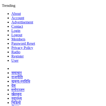
Trending
About
Account
Advertisement
Contact
Login
Logout
Members
Password Reset
Privacy Policy
Radio
Register
User
समाचार
राजनीति
सूचना-प्रविधि
देश
मनोरञ्जन
खेलकुद
स्वास्थ्य
भिडियो