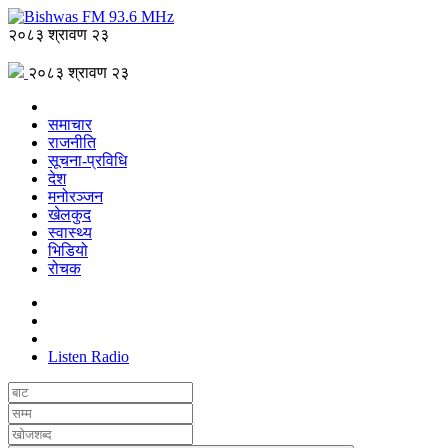
२०८३ श्रावण २३
२०८३ श्रावण २३
समाचार
राजनीति
सूचना-प्रविधि
देश
मनोरञ्जन
खेलकुद
स्वास्थ्य
भिडियो
रोचक
Listen Radio