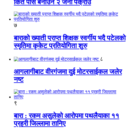
किर्ते पास बनाउने २ जना पक्राउ
७
बाराको ख्याती प्राप्त शिक्षक स्वर्गीय भदै पटेलको
स्मृतिमा कृकेट प्रतियोगिता शुरु
८
आगलागीबाट वीरगंजमा दुई मोटरसाईकल जलेर
नष्ट
९
बारा : रकम असुलेको आरोपमा पथलैयाका ११
प्रहरी जिल्लामा तानिए