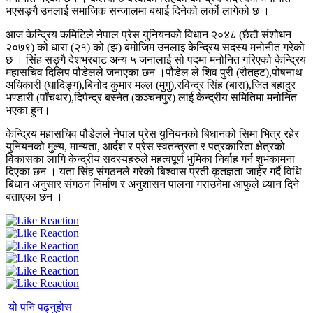
भएसङ्गै उनलाई समाजिक सन्जालमा बधाई दिनेको लर्को लागेको छ ।
आज केन्द्रिय कमिटिले नेपाल प्रेस युनियनको विधान २०४८ (छैटौ संशोधन
२०७९) को धारा (२१) को (झ) बमोजिम उनलाइ केन्द्रिय सदस्य मनोनीत गरेको
छ । सिंह सङ्गै देशभरबाट अन्य ५ जनालाई सो पदमा मनोनित गरिएको केन्द्रिय
महासचिव दिलिप पौडेलले जनाएका छन ।पौडेल ले शिव पुरी (रौतहट),पोषनाथ
अधिकारी (धादिङ्ग),बिनोद कुमार मल्ल (मुगु),रविन्द्र सिंह (बारा),जित बहादुर
भण्डारी (पाँचथर),दिपेन्द्र बस्नेत (कञ्चनपुर) लाई केन्द्रीय समितिमा मनोनित
भएका हुन।
केन्द्रिय महासचिव पौडेलले नेपाल प्रेस युनियनको बिधानको सिमा भित्र रहेर
युनियनको मुल्य, मान्यता, आर्दश र प्रेस स्वतन्त्रता र पत्रकारिता क्षेत्रको
विकासका लागि केन्द्रीय सदस्यहरुले महत्वपूर्ण भुमिका निर्वाह गर्न शुभकामना
दिएका छन । यता सिंह संगठनले गरेको बिश्वास प्रती कृतज्ञता जाहेर गर्दै विधि
बिधान अनुसार संगठन निर्माण र अनुशासन पालना गराउनेमा आफुले ध्यान दिने
बताएका छन ।
यो पनि पढ्नुहोस