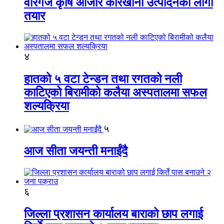
वीरगंज कृषि औजार कारखाना उत्पादनको लागी
तयार
४
हातको ५ वटा टेन्डन तथा रगतको नली
काटिएको बिरामीको कलैया अस्पतालमा सफल
शल्यक्रिया
५
आज सीता जयन्ती मनाईंदै
६
जिल्ला प्रशासन कार्यालय बाराको छाप लगाई