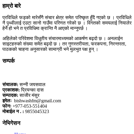
हाम्रो बारे
प्रविधिले फड्को मारेसँगै संचार क्षेत्र समेत परिष्कृत हुँदै गएको छ । प्रविधिले
नै पृथ्वीलाई एउटा सानो गाउँमा परिणत गरेको छ । विगतको समयलाई नियालेर
हेर्ने हो भने त प्रविधिमा क्रान्ति नै आएको मान्नुपर्छ ।
अहिलेको परिवेशमा विधुतीय संचारमाध्यमको आकर्षण बढ्दो छ । अनलाईन
साइटहरुको संख्या समेत बढ्दो छ । तर गुणस्तरीयता, फरकपना, निरन्तरता,
पाठकको चाहना अनुसारको सामाग्री भने मुलभुत पक्ष हुन् ।
सम्पर्क
कलैया, बारा
संचालक:
सन्नी जयसवाल
प्रकाशक:
प्रियन्का दास
सम्पादक:
साजीर मंसुर
इमेलः
bishwashfm@gmail.com
फोनः
+977-053-551404
मोबाईल न . :
9855045323
नेभिगेसन