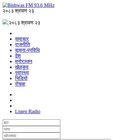
२०८३ श्रावण २३
२०८३ श्रावण २३
समाचार
राजनीति
सूचना-प्रविधि
देश
मनोरञ्जन
खेलकुद
स्वास्थ्य
भिडियो
रोचक
Listen Radio