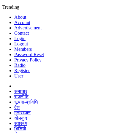
Trending
About
Account
Advertisement
Contact
Login
Logout
Members
Password Reset
Privacy Policy
Radio
Register
User
समाचार
राजनीति
सूचना-प्रविधि
देश
मनोरञ्जन
खेलकुद
स्वास्थ्य
भिडियो