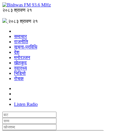
२०८३ श्रावण २१
२०८३ श्रावण २१
समाचार
राजनीति
सूचना-प्रविधि
देश
मनोरञ्जन
खेलकुद
स्वास्थ्य
भिडियो
रोचक
Listen Radio