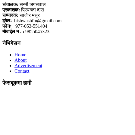
संचालक:
सन्नी जयसवाल
प्रकाशक:
प्रियन्का दास
सम्पादक:
साजीर मंसुर
इमेलः
bishwashfm@gmail.com
फोनः
+977-053-551404
मोबाईल न . :
9855045323
नेभिगेसन
Home
About
Advertisement
Contact
फेसबूकमा हामी