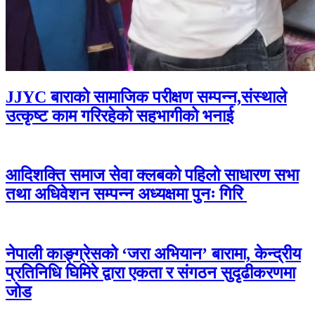
JJYC बाराको सामाजिक परीक्षण सम्पन्न,संस्थाले
उत्कृष्ट काम गरिरहेको सहभागीको भनाई
आदिशक्ति समाज सेवा क्लबको पहिलो साधारण सभा
तथा अधिवेशन सम्पन्न अध्यक्षमा पुनः गिरि
नेपाली काङ्ग्रेसको ‘जरा अभियान’ बारामा, केन्द्रीय
प्रतिनिधि घिमिरे द्वारा एकता र संगठन सुदृढीकरणमा
जोड