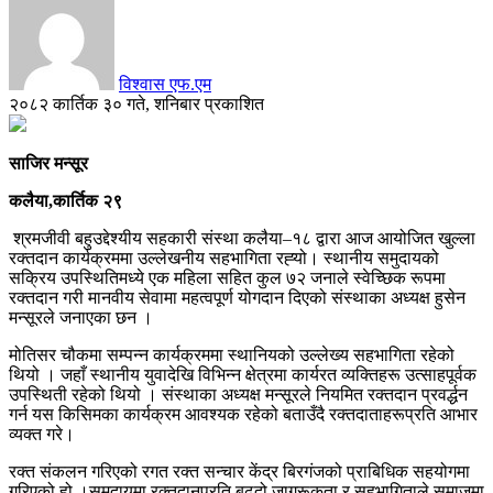
विश्वास एफ.एम
२०८२ कार्तिक ३० गते, शनिबार प्रकाशित
साजिर मन्सूर
कलैया,कार्तिक २९
श्रमजीवी बहुउद्देश्यीय सहकारी संस्था कलैया–१८ द्वारा आज आयोजित खुल्ला
रक्तदान कार्यक्रममा उल्लेखनीय सहभागिता रह्‍यो। स्थानीय समुदायको
सक्रिय उपस्थितिमध्ये एक महिला सहित कुल ७२ जनाले स्वेच्छिक रूपमा
रक्तदान गरी मानवीय सेवामा महत्वपूर्ण योगदान दिएको संस्थाका अध्यक्ष हुसेन
मन्सूरले जनाएका छन ।
मोतिसर चौकमा सम्पन्न कार्यक्रममा स्थानियको उल्लेख्य सहभागिता रहेको
थियो । जहाँ स्थानीय युवादेखि विभिन्न क्षेत्रमा कार्यरत व्यक्तिहरू उत्साहपूर्वक
उपस्थिती रहेको थियो । संस्थाका अध्यक्ष मन्सूरले नियमित रक्तदान प्रवर्द्धन
गर्न यस किसिमका कार्यक्रम आवश्यक रहेको बताउँदै रक्तदाताहरूप्रति आभार
व्यक्त गरे।
रक्त संकलन गरिएको रगत रक्त सन्चार केंद्र बिरगंजको प्राबिधिक सहयोगमा
गरिएको हो ।समुदायमा रक्तदानप्रति बढ्दो जागरूकता र सहभागिताले समाजमा