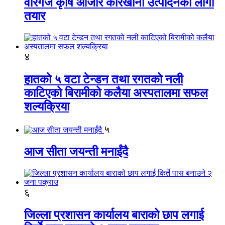
वीरगंज कृषि औजार कारखाना उत्पादनको लागी
तयार
४
हातको ५ वटा टेन्डन तथा रगतको नली
काटिएको बिरामीको कलैया अस्पतालमा सफल
शल्यक्रिया
५
आज सीता जयन्ती मनाईंदै
६
जिल्ला प्रशासन कार्यालय बाराको छाप लगाई