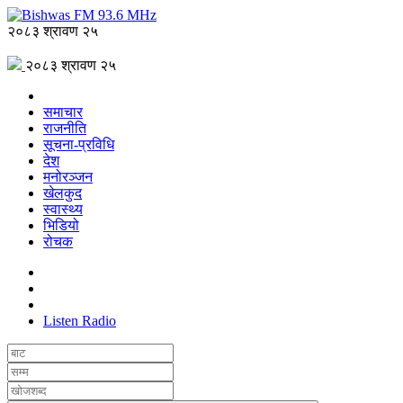
२०८३ श्रावण २५
२०८३ श्रावण २५
समाचार
राजनीति
सूचना-प्रविधि
देश
मनोरञ्जन
खेलकुद
स्वास्थ्य
भिडियो
रोचक
Listen Radio