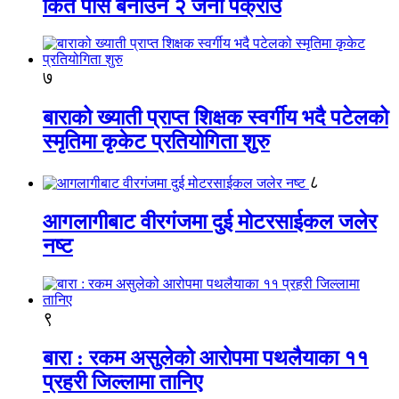
किर्ते पास बनाउने २ जना पक्राउ
७
बाराको ख्याती प्राप्त शिक्षक स्वर्गीय भदै पटेलको
स्मृतिमा कृकेट प्रतियोगिता शुरु
८
आगलागीबाट वीरगंजमा दुई मोटरसाईकल जलेर
नष्ट
९
बारा : रकम असुलेको आरोपमा पथलैयाका ११
प्रहरी जिल्लामा तानिए