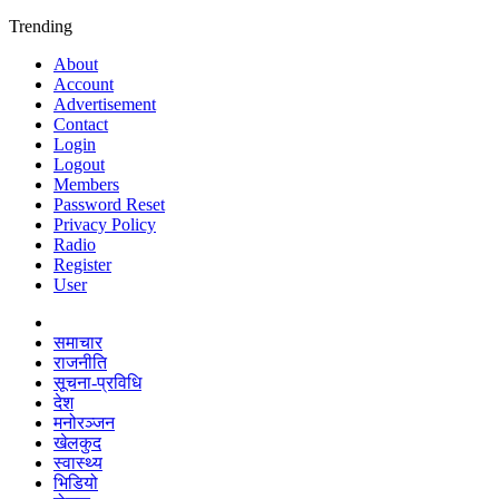
Trending
About
Account
Advertisement
Contact
Login
Logout
Members
Password Reset
Privacy Policy
Radio
Register
User
समाचार
राजनीति
सूचना-प्रविधि
देश
मनोरञ्जन
खेलकुद
स्वास्थ्य
भिडियो