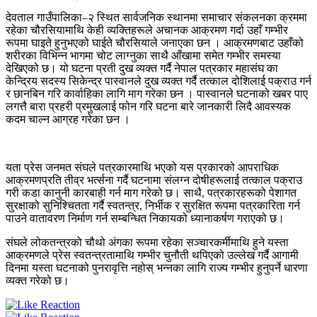
देवताल गाउँपालिका–२ स्थित सार्वजनिक स्थानमा समाचार संकलनका क्रममा
रहेका चौरसियामाथि केही व्यक्तिहरूले अचानक आक्रमण गर्दा उहाँ गम्भीर
रूपमा घाइते हुनुभएको घाईते चौरसियाले जनाएका छन । आक्रमणबाट उहाँको
शरीरका विभिन्न भागमा चोट लाग्नुका साथै आँखामा समेत गम्भीर समस्या
देखिएको छ। यो घटना प्रती दुख व्यक्त गर्दै नेपाल पत्रकार महासंघ का
केन्द्रिय सदस्य सिकेन्द्र पास्वानले दुख व्यक्त गर्दै तत्काल दोशिलाई पक्राउ गर्न
र छानबिन गरि कार्वाहिका लागि माग गरेका छन । पास्वानले घटनाको खबर पाए
लगत्तै बारा प्रहरी प्रमुखलाई फोन गरि घटना बारे जानकारी लिदै आवस्यक
कदम चाल्न आग्रह गरेका छन ।
यता प्रेस जनमत संघले पत्रकारमाथि भएको यस प्रकारको आपराधिक
आक्रमणप्रति तीव्र भर्त्सना गर्दै घटनामा संलग्न दोषीहरूलाई तत्काल पक्राउ
गरी कडा कानुनी कारबाही गर्न माग गरेको छ। साथै, पत्रकारहरूको पेशागत
सुरक्षाको सुनिश्चितता गर्दै स्वतन्त्र, निर्भीक र सुरक्षित रूपमा पत्रकारिता गर्न
पाउने वातावरण निर्माण गर्न सम्बन्धित निकायको ध्यानाकर्षण गराएको छ।
संघले लोकतन्त्रको चौथो अंगका रूपमा रहेका सञ्चारकर्मीमाथि हुने यस्ता
आक्रमणले प्रेस स्वतन्त्रतामाथि गम्भीर चुनौती थपिएको उल्लेख गर्दै आगामी
दिनमा यस्ता घटनाको पुनरावृत्ति नहोस् भन्नका लागि राज्य गम्भीर हुनुपर्ने धारणा
व्यक्त गरेको छ।