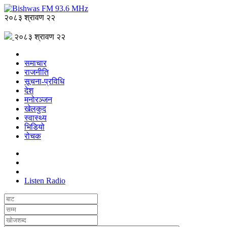
२०८३ श्रावण २२
२०८३ श्रावण २२
समाचार
राजनीति
सूचना-प्रविधि
देश
मनोरञ्जन
खेलकुद
स्वास्थ्य
भिडियो
रोचक
Listen Radio