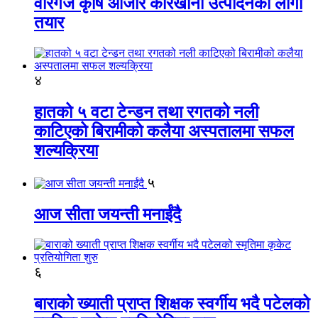
वीरगंज कृषि औजार कारखाना उत्पादनको लागी
तयार
४
हातको ५ वटा टेन्डन तथा रगतको नली
काटिएको बिरामीको कलैया अस्पतालमा सफल
शल्यक्रिया
५
आज सीता जयन्ती मनाईंदै
६
बाराको ख्याती प्राप्त शिक्षक स्वर्गीय भदै पटेलको