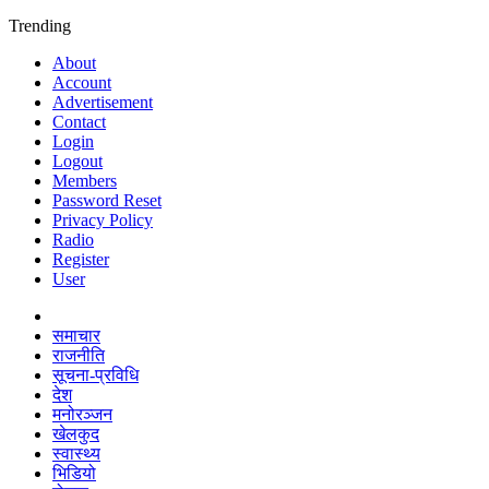
Trending
About
Account
Advertisement
Contact
Login
Logout
Members
Password Reset
Privacy Policy
Radio
Register
User
समाचार
राजनीति
सूचना-प्रविधि
देश
मनोरञ्जन
खेलकुद
स्वास्थ्य
भिडियो