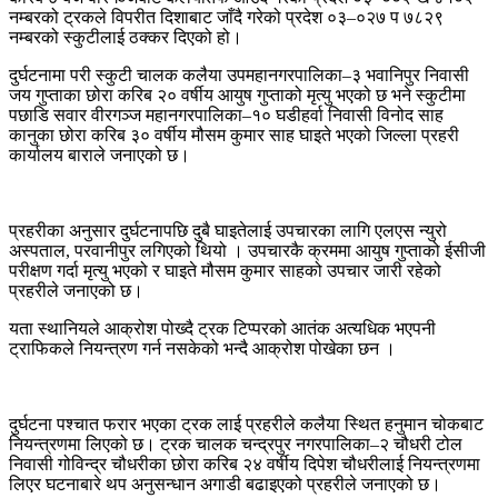
नम्बरको ट्रकले विपरीत दिशाबाट जाँदै गरेको प्रदेश ०३–०२७ प ७८२९
नम्बरको स्कुटीलाई ठक्कर दिएको हो।
दुर्घटनामा परी स्कुटी चालक कलैया उपमहानगरपालिका–३ भवानिपुर निवासी
जय गुप्ताका छोरा करिब २० वर्षीय आयुष गुप्ताको मृत्यु भएको छ भने स्कुटीमा
पछाडि सवार वीरगञ्ज महानगरपालिका–१० घडीहर्वा निवासी विनोद साह
कानुका छोरा करिब ३० वर्षीय मौसम कुमार साह घाइते भएको जिल्ला प्रहरी
कार्यालय बाराले जनाएको छ।
प्रहरीका अनुसार दुर्घटनापछि दुबै घाइतेलाई उपचारका लागि एलएस न्युरो
अस्पताल, परवानीपुर लगिएको थियो । उपचारकै क्रममा आयुष गुप्ताको ईसीजी
परीक्षण गर्दा मृत्यु भएको र घाइते मौसम कुमार साहको उपचार जारी रहेको
प्रहरीले जनाएको छ।
यता स्थानियले आक्रोश पोख्दै ट्रक टिप्परको आतंक अत्यधिक भएपनी
ट्राफिकले नियन्त्रण गर्न नसकेको भन्दै आक्रोश पोखेका छन ।
दुर्घटना पश्चात फरार भएका ट्रक लाई प्रहरीले कलैया स्थित हनुमान चोकबाट
नियन्त्रणमा लिएको छ। ट्रक चालक चन्द्रपुर नगरपालिका–२ चौधरी टोल
निवासी गोविन्द्र चौधरीका छोरा करिब २४ वर्षीय दिपेश चौधरीलाई नियन्त्रणमा
लिएर घटनाबारे थप अनुसन्धान अगाडी बढाइएको प्रहरीले जनाएको छ।