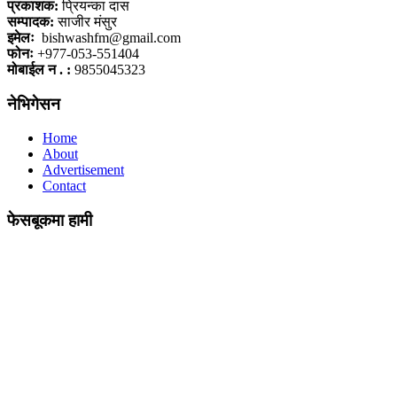
प्रकाशक:
प्रियन्का दास
सम्पादक:
साजीर मंसुर
इमेलः
bishwashfm@gmail.com
फोनः
+977-053-551404
मोबाईल न . :
9855045323
नेभिगेसन
Home
About
Advertisement
Contact
फेसबूकमा हामी