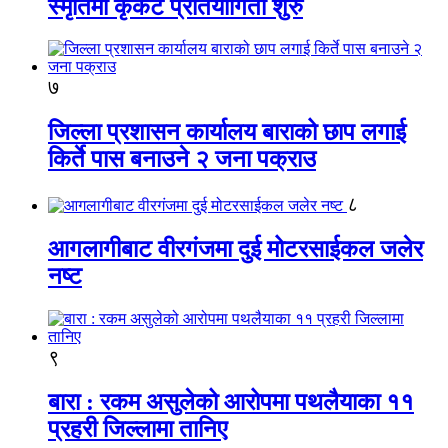
स्मृतिमा कृकेट प्रतियोगिता शुरु
७
जिल्ला प्रशासन कार्यालय बाराको छाप लगाई
किर्ते पास बनाउने २ जना पक्राउ
८
आगलागीबाट वीरगंजमा दुई मोटरसाईकल जलेर
नष्ट
९
बारा : रकम असुलेको आरोपमा पथलैयाका ११
प्रहरी जिल्लामा तानिए