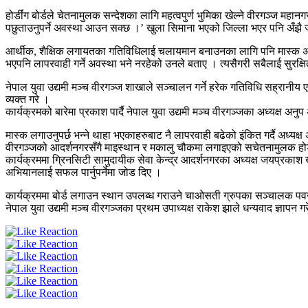
होर्डींग बोर्डले चेतनामुलक सन्देशका लागि महत्वपुर्ण भुमिका खेल्ने वीरगञ्
पछुताउनुपर्ने अवस्था आउन सक्छ ।’ खुला सिमाना भएको जिल्ला भएर पनि अँझै जो
आर्थीक, शैक्षिक लगायतका गतिविधिलाई चलायमान बनाउनका लागि पनि मास्क अनिव
भएपनि लापरवाही गर्ने अवस्था भने नरहेको उनले बताए । त्यसैगरी सबैलाई सुरक्
नेपाल युवा उद्यमी मञ्च वीरगञ्ज शाखाले सञ्चालन गर्ने हरेक गतिविधि सह्रान
व्यक्त गरे ।
कार्यक्रमको बारेमा प्रकाश पार्दै नेपाल युवा उद्यमी मञ्च वीरगञ्जका अध्यक्ष अ
मास्क लगाउनुपर्छ भन्ने थाहा भएकाहरुबाट नै लापरवाही बढेको इंकित गर्दै अध्यक्ष
वीरगञ्जको आदर्शनगरसँगै माइस्थान र मकालु चौकमा लगाइएको सचेतनामुलक होर्डीं
कार्यक्रममा ग्रिनसिटी सामुदायीक सेवा केन्द्र आदर्शनगरका अध्यक्ष जयप्रका
अभियानलाई सफल पार्नुपर्नेमा जोड दिए ।
कार्यक्रममा बोर्ड लगाउन स्थान उपलब्ध गराउने चाओसती ग्रुपका सञ्चालक पवन 
नेपाल युवा उद्यमी मञ्च वीरगञ्जका प्रथम उपाध्यक्ष राकेश झाले धन्यवाद ज्ञापन