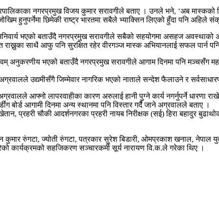
ज महानगरपालिकाका नगरप्रमुख विजय कुमार सरावगीले बताए । उनले भने, ‘अब मास्क
खिम हुनुपर्नेमा छिमेकी राष्ट्र भारतमा सबैले भ्याक्सिन लिएको हुँदा पनि अहिल
ार्य भएको बताउँदै नगरप्रमुख सरावगीले सबैको सहयोगमा असहज अवस्थाको अन्त्य 
षित राख्नुका साथै आफु पनि सुरक्षित रहेर वीरगञ्ज मास्क अभियानलाई सफल पार्न 
ीय एवम् अनुकरणीय भएको बताउँदै नगरप्रमुख सरावगीले आगाम दिनमा पनि मञ्चसँग मह
नुप अग्रवालले उद्यमीसँगै जिम्मेवार नागरिक भएको नाताले सन्देश फैलाउने र सर्वस
 अग्रवालले आफ्नो लापरवाहीका कारण अरुलाई हानी पुग्ने कार्य नगर्नुपर्ने धारणा राख
ग बोर्ड आगामी दिनमा अन्य स्थानमा पनि विस्तार गर्दै जाने अग्रवालले बताए ।
श खेतान, प्रहरी चौकी आदर्शनगरका प्रहरी नायब निरीक्षक (सई) हिरा बहादुर बुढ
कुमार रुंगटा, ज्योती रुंगटा, पत्रकार सुरेश बिडारी, ओमप्रकाश खनाल, नेपाल 
 गरेको कार्यक्रमको सहजिकरण सञ्चारकर्मी सूर्य नारायण वि.क.ले गरेका थिए ।