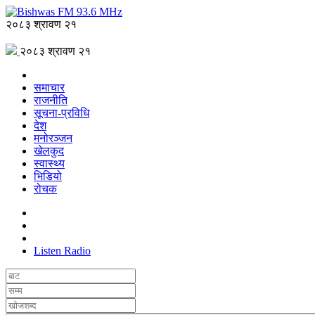
२०८३ श्रावण २१
२०८३ श्रावण २१
समाचार
राजनीति
सूचना-प्रविधि
देश
मनोरञ्जन
खेलकुद
स्वास्थ्य
भिडियो
रोचक
Listen Radio