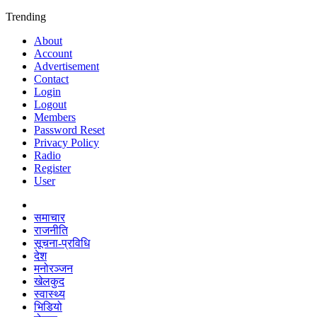
Trending
About
Account
Advertisement
Contact
Login
Logout
Members
Password Reset
Privacy Policy
Radio
Register
User
समाचार
राजनीति
सूचना-प्रविधि
देश
मनोरञ्जन
खेलकुद
स्वास्थ्य
भिडियो