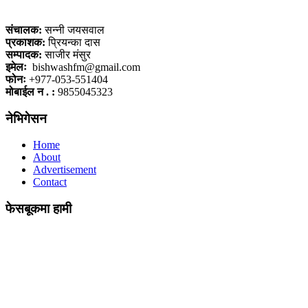
कलैया, बारा
संचालक:
सन्नी जयसवाल
प्रकाशक:
प्रियन्का दास
सम्पादक:
साजीर मंसुर
इमेलः
bishwashfm@gmail.com
फोनः
+977-053-551404
मोबाईल न . :
9855045323
नेभिगेसन
Home
About
Advertisement
Contact
फेसबूकमा हामी