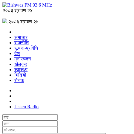
२०८३ श्रावण २४
२०८३ श्रावण २४
समाचार
राजनीति
सूचना-प्रविधि
देश
मनोरञ्जन
खेलकुद
स्वास्थ्य
भिडियो
रोचक
Listen Radio