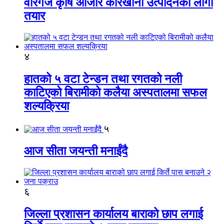
वीरगंज कृषि औजार कारखाना उत्पादनको लागी
तयार
४
हातको ५ वटा टेन्डन तथा रगतको नली
काटिएको बिरामीको कलैया अस्पतालमा सफल
शल्यक्रिया
५
आज सीता जयन्ती मनाईंदै
६
जिल्ला प्रशासन कार्यालय बाराको छाप लगाई