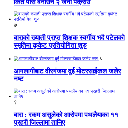
किर्ते पास बनाउने २ जना पक्राउ
७
बाराको ख्याती प्राप्त शिक्षक स्वर्गीय भदै पटेलको
स्मृतिमा कृकेट प्रतियोगिता शुरु
८
आगलागीबाट वीरगंजमा दुई मोटरसाईकल जलेर
नष्ट
९
बारा : रकम असुलेको आरोपमा पथलैयाका ११
प्रहरी जिल्लामा तानिए