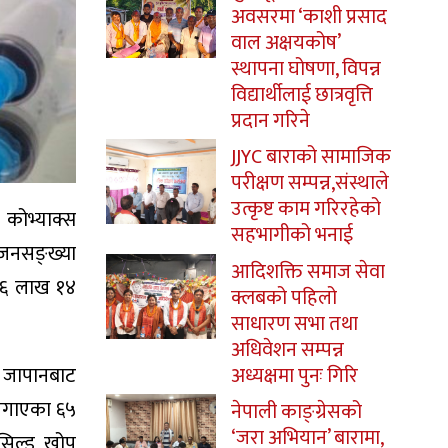
अवसरमा ‘काशी प्रसाद
वाल अक्षयकोष’
स्थापना घोषणा, विपन्न
विद्यार्थीलाई छात्रवृत्ति
प्रदान गरिने
JJYC बाराको सामाजिक
परीक्षण सम्पन्न,संस्थाले
उत्कृष्ट काम गरिरहेको
कोभ्याक्स
सहभागीको भनाई
 जनसङ्ख्या
आदिशक्ति समाज सेवा
 १६ लाख १४
क्लबको पहिलो
साधारण सभा तथा
अधिवेशन सम्पन्न
अध्यक्षमा पुनः गिरि
। जापानबाट
 लगाएका ६५
नेपाली काङ्ग्रेसको
‘जरा अभियान’ बारामा,
िसिल्ड खोप