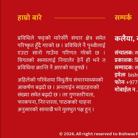
हाम्रो बारे
सम्पर्क
कलैया, 
प्रविधिले फड्को मारेसँगै संचार क्षेत्र समेत
परिष्कृत हुँदै गएको छ । प्रविधिले नै पृथ्वीलाई
एउटा सानो गाउँमा परिणत गरेको छ ।
संचालक:
स
विगतको समयलाई नियालेर हेर्ने हो भने त
प्रकाशक:
प्
प्रविधिमा क्रान्ति नै आएको मान्नुपर्छ ।
सम्पादक:
सा
इमेलः
bish
अहिलेको परिवेशमा विधुतीय संचारमाध्यमको
फोनः
+977
आकर्षण बढ्दो छ । अनलाईन साइटहरुको
मोबाईल न .
संख्या समेत बढ्दो छ । तर गुणस्तरीयता,
फरकपना, निरन्तरता, पाठकको चाहना
अनुसारको सामाग्री भने मुलभुत पक्ष हुन् ।
© 2026, All right reserved to Bishwas