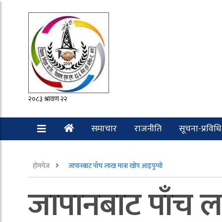
२०८३ श्रावण २२
समाचार
राजनीति
सूचना-प्रविधि
रोचक
होमपेज
जापानबाट पाँच लाख मात्रा खोप आइपुग्यो
जापानबाट पाँच ला