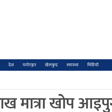
देश
मनोरञ्जन
खेलकुद
स्वास्थ्य
भिडियो
ख मात्रा खोप आइपुग