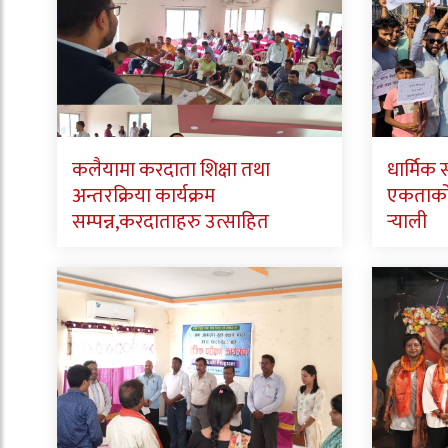
कलैयामा करदाता शिक्षा तथा
धार्मिक
अन्तरक्रिया कार्यक्रम
एकताको स
सम्पन्न,करदाताहरु उत्साहित
र्‍याली