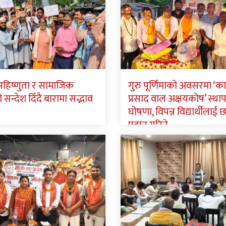
 सहिष्णुता र सामाजिक
गुरु पूर्णिमाको अवसरमा ‘क
न्देश दिँदै बारामा सद्भाव
प्रसाद वाल अक्षयकोष’ स्था
घोषणा, विपन्न विद्यार्थीलाई छात
प्रदान गरिने