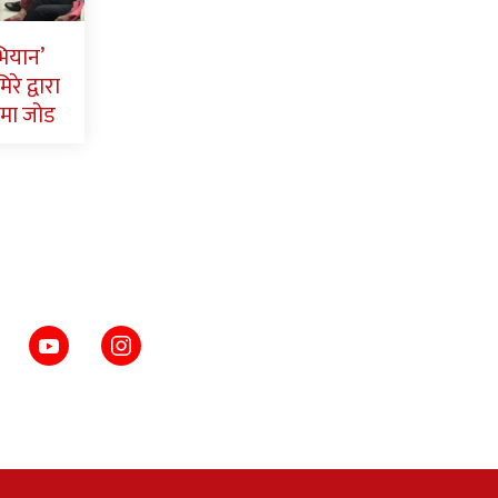
भियान’
रे द्वारा
मा जोड