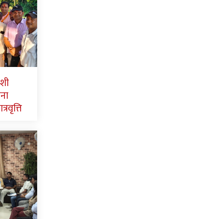
ाशी
पना
्रवृत्ति