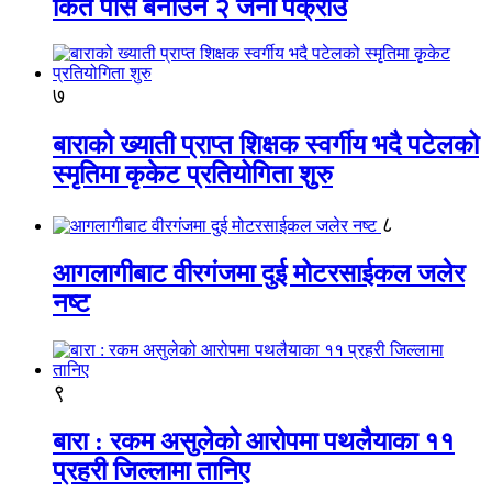
किर्ते पास बनाउने २ जना पक्राउ
७
बाराको ख्याती प्राप्त शिक्षक स्वर्गीय भदै पटेलको
स्मृतिमा कृकेट प्रतियोगिता शुरु
८
आगलागीबाट वीरगंजमा दुई मोटरसाईकल जलेर
नष्ट
९
बारा : रकम असुलेको आरोपमा पथलैयाका ११
प्रहरी जिल्लामा तानिए