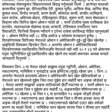
कोषाध्यक्ष रोशनकुमार सिंहलगायतले बिदाइ गर्नुभएको थियो । ज्ञानेन्द्र मल्लको
कप्तानीमा गुल्शन झा, दीपेन्द्रसिंह ऐरी, कुशल भुर्तेल, आसिफ शेख, आरिफ शेख,
कुशल मल्ल, विनोद भण्डारी, करण केसी, सोमपाल कामी, सन्दीप लामिछाने,
पवन सर्राफ, अविनाश बोहरा, रोहितकुमार पौडेल, सुशन भारी, शरद भेषवाकर र
विक्रम सोव सिरिज खेल्न ओमान गएको हो । यस्तै टोलीमा मुख्य प्रशिक्षक डेभ
वाटमोर, व्यवस्थापक मोहम्मद दाउद अन्सारी, टेक्निकल एनालिस्ट रमन
शिवाकोटी, फिजियो विक्रम न्यौपाने र ट्रेनर राकेश काशिभाइ गोहित रहनुभएको
छ । ओमान सिरिज भदौ २८ देखि असोज ४ गतेसम्म सञ्चालन हुनेछ ।
त्रिकोणात्मक सिरिजमा नेपालले ओमान र अमेरिकासँग दुई÷दुई खेल खेल्नेछ ।
आइसिसी विश्वकप क्रिकेट लिग–२ अन्तर्गत ओमान र अमेरिकासितको
त्रिकोणात्मक एकदिवसीय सिरिजअघि नेपालले यही भदौ २० र २३ गते ओमानमा
पपुवा न्यूगिनीसित दुई एकदिवसीय खेल खेल्ने तय भएको क्यानका अध्यक्ष चन्दले
जानकारी दिनुभयो ।
विश्वकप लिग–२ मा नेपाल रहेको समूहमा पपुवा न्यूगिनी, ओमान, अमेरिका,
स्कटल्याण्ड, नामिबिया र युनाइटेड अरब इमिरेटस् (युएई) रहेका छन् । लिग–२
अन्तर्गत नेपालले हालसम्म ओमान र अमेरिकासँग चार खेल खेलिसकेको छ ।
नेपालले चार खेलमध्ये दुईमा जित तथा दुईमा हार व्यहोर्दै चार अङ्क जोडेको छ
। नेपाल आफ्नो समूहको अङ्क तालिकाको छैटौँ स्थानमा छ । यस्तै ओमान १०
खेलमध्ये आठमा जित र दुईएमा हार व्यहोर्दै १६ अङ्कसहित शीर्षस्थानमा छ ।
अमेरिका १२ खेलमा ६ मा जित र ६ मा हारसहित १२ अङ्क जोड्दै दोस्रो
स्थानमा छ । स्कटल्याण्ड आठ खेलमा चारमा जित र तीनमा हारका साथ नौ
अङ्क जोड्दै तेस्रो स्थानमा छ । स्कटल्याण्डले खेलेको एउटा खेल वर्षाको
कारण रद्द भएको थियो । नामिबिया सात खेलमा चारमा जित र तीनमा हार व्यहोर्दै
आठ अङ्कसहित चौथो स्थानमा छ ।