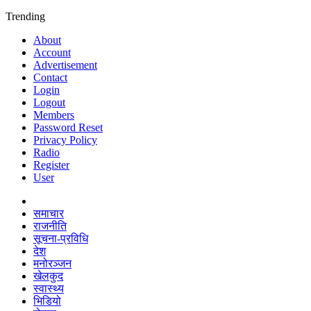
Trending
About
Account
Advertisement
Contact
Login
Logout
Members
Password Reset
Privacy Policy
Radio
Register
User
समाचार
राजनीति
सूचना-प्रविधि
देश
मनोरञ्जन
खेलकुद
स्वास्थ्य
भिडियो