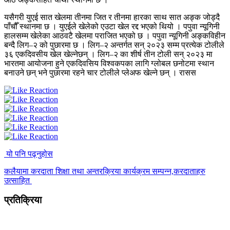
यसैगरी युएई सात खेलमा तीनमा जित र तीनमा हारका साथ सात अङ्क जोड्दै
पाँचौँ स्थानमा छ । युएईले खेलेको एउटा खेल रद्द भएको थियो । पपुवा न्यूगिनी
हालसम्म खेलेका आठवटै खेलमा पराजित भएको छ । पपुवा न्यूगिनी अङ्कविहीन
बन्दै लिग–२ को पुछारमा छ । लिग–२ अन्तर्गत सन् २०२३ सम्म प्रत्येक टोलीले
३६ एकदिवसीय खेल खेल्नेछन् । लिग–२ का शीर्ष तीन टोली सन् २०२३ मा
भारतमा आयोजना हुने एकदिवसिय विश्वकपका लागि ग्लोबल छनोटमा स्थान
बनाउने छन् भने पुछारमा रहने चार टोलीले प्लेअफ खेल्ने छन् । रासस
यो पनि पढ्नुहोस
कलैयामा करदाता शिक्षा तथा अन्तरक्रिया कार्यक्रम सम्पन्न,करदाताहरु
उत्साहित
प्रतिक्रिया