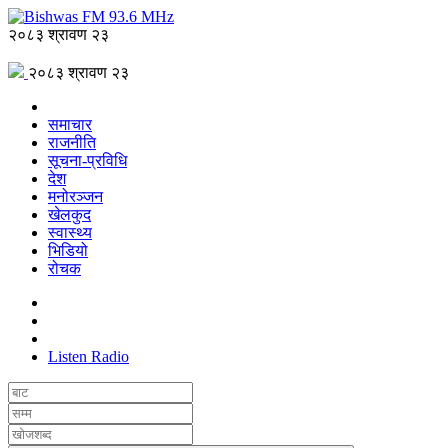
२०८३ श्रावण २३
२०८३ श्रावण २३
समाचार
राजनीति
सूचना-प्रविधि
देश
मनोरञ्जन
खेलकुद
स्वास्थ्य
भिडियो
रोचक
Listen Radio