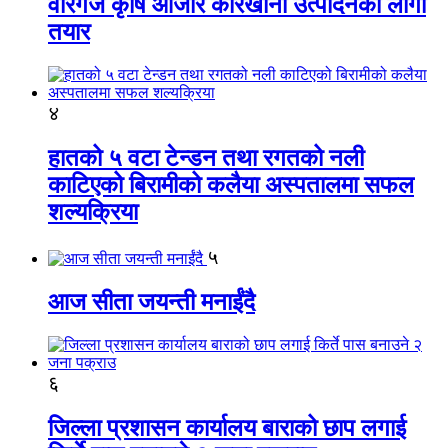
वीरगंज कृषि औजार कारखाना उत्पादनको लागी
तयार
४
हातको ५ वटा टेन्डन तथा रगतको नली
काटिएको बिरामीको कलैया अस्पतालमा सफल
शल्यक्रिया
५
आज सीता जयन्ती मनाईंदै
६
जिल्ला प्रशासन कार्यालय बाराको छाप लगाई