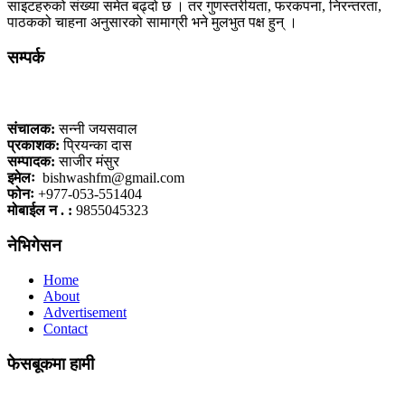
साइटहरुको संख्या समेत बढ्दो छ । तर गुणस्तरीयता, फरकपना, निरन्तरता,
पाठकको चाहना अनुसारको सामाग्री भने मुलभुत पक्ष हुन् ।
सम्पर्क
कलैया, बारा
संचालक:
सन्नी जयसवाल
प्रकाशक:
प्रियन्का दास
सम्पादक:
साजीर मंसुर
इमेलः
bishwashfm@gmail.com
फोनः
+977-053-551404
मोबाईल न . :
9855045323
नेभिगेसन
Home
About
Advertisement
Contact
फेसबूकमा हामी