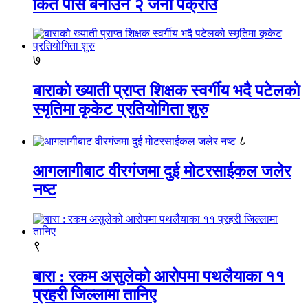
किर्ते पास बनाउने २ जना पक्राउ
७
बाराको ख्याती प्राप्त शिक्षक स्वर्गीय भदै पटेलको
स्मृतिमा कृकेट प्रतियोगिता शुरु
८
आगलागीबाट वीरगंजमा दुई मोटरसाईकल जलेर
नष्ट
९
बारा : रकम असुलेको आरोपमा पथलैयाका ११
प्रहरी जिल्लामा तानिए