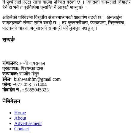
नै पृथ्वीलाई एउटा सानो गाउँमा परिणत गरेको छ । विगतको समयलाई नियालेर
हेर्ने हो भने त प्रविधिमा क्रान्ति नै आएको मान्नुपर्छ ।
अहिलेको परिवेशमा विधुतीय संचारमाध्यमको आकर्षण बढ्दो छ । अनलाईन
साइटहरुको संख्या समेत बढ्दो छ । तर गुणस्तरीयता, फरकपना, निरन्तरता,
पाठकको चाहना अनुसारको सामाग्री भने मुलभुत पक्ष हुन् ।
सम्पर्क
कलैया, बारा
संचालक:
सन्नी जयसवाल
प्रकाशक:
प्रियन्का दास
सम्पादक:
साजीर मंसुर
इमेलः
bishwashfm@gmail.com
फोनः
+977-053-551404
मोबाईल न . :
9855045323
नेभिगेसन
Home
About
Advertisement
Contact