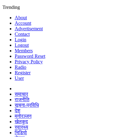
Trending
About
Account
Advertisement
Contact
Login
Logout
Members
Password Reset
Privacy Policy
Radio
Register
User
समाचार
राजनीति
सूचना-प्रविधि
देश
मनोरञ्जन
खेलकुद
स्वास्थ्य
भिडियो