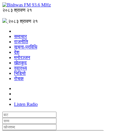
२०८३ श्रावण २१
२०८३ श्रावण २१
समाचार
राजनीति
सूचना-प्रविधि
देश
मनोरञ्जन
खेलकुद
स्वास्थ्य
भिडियो
रोचक
Listen Radio