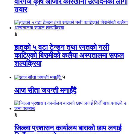
वीरगंज कृषि औजार कारखाना उत्पादनको लागी
तयार
४
हातको ५ वटा टेन्डन तथा रगतको नली
काटिएको बिरामीको कलैया अस्पतालमा सफल
शल्यक्रिया
५
आज सीता जयन्ती मनाईंदै
६
जिल्ला प्रशासन कार्यालय बाराको छाप लगाई