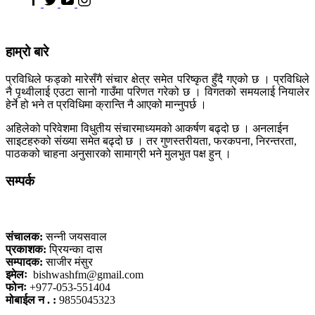
हाम्रो बारे
प्रविधिले फड्को मारेसँगै संचार क्षेत्र समेत परिष्कृत हुँदै गएको छ । प्रविधिले
नै पृथ्वीलाई एउटा सानो गाउँमा परिणत गरेको छ । विगतको समयलाई नियालेर
हेर्ने हो भने त प्रविधिमा क्रान्ति नै आएको मान्नुपर्छ ।
अहिलेको परिवेशमा विधुतीय संचारमाध्यमको आकर्षण बढ्दो छ । अनलाईन
साइटहरुको संख्या समेत बढ्दो छ । तर गुणस्तरीयता, फरकपना, निरन्तरता,
पाठकको चाहना अनुसारको सामाग्री भने मुलभुत पक्ष हुन् ।
सम्पर्क
कलैया, बारा
संचालक:
सन्नी जयसवाल
प्रकाशक:
प्रियन्का दास
सम्पादक:
साजीर मंसुर
इमेलः
bishwashfm@gmail.com
फोनः
+977-053-551404
मोबाईल न . :
9855045323