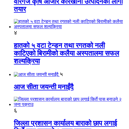
वीरगंज कृषि औजार कारखाना उत्पादनको लागी
तयार
४
हातको ५ वटा टेन्डन तथा रगतको नली
काटिएको बिरामीको कलैया अस्पतालमा सफल
शल्यक्रिया
५
आज सीता जयन्ती मनाईंदै
६
जिल्ला प्रशासन कार्यालय बाराको छाप लगाई