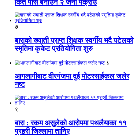
किर्ते पास बनाउने २ जना पक्राउ
७
बाराको ख्याती प्राप्त शिक्षक स्वर्गीय भदै पटेलको
स्मृतिमा कृकेट प्रतियोगिता शुरु
८
आगलागीबाट वीरगंजमा दुई मोटरसाईकल जलेर
नष्ट
९
बारा : रकम असुलेको आरोपमा पथलैयाका ११
प्रहरी जिल्लामा तानिए