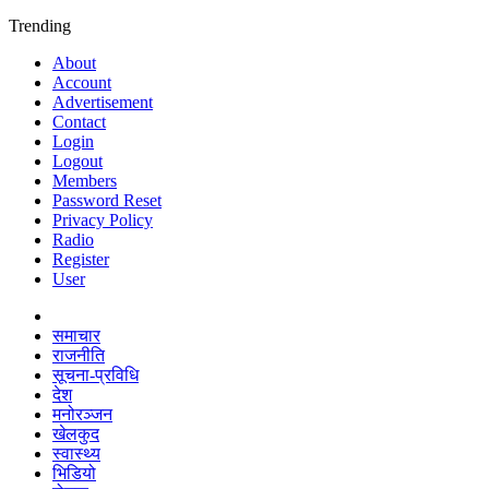
Trending
About
Account
Advertisement
Contact
Login
Logout
Members
Password Reset
Privacy Policy
Radio
Register
User
समाचार
राजनीति
सूचना-प्रविधि
देश
मनोरञ्जन
खेलकुद
स्वास्थ्य
भिडियो