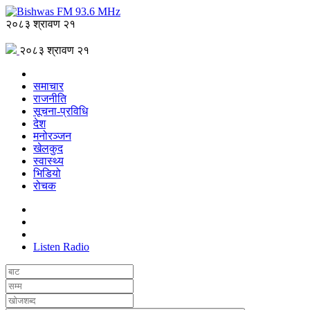
२०८३ श्रावण २१
२०८३ श्रावण २१
समाचार
राजनीति
सूचना-प्रविधि
देश
मनोरञ्जन
खेलकुद
स्वास्थ्य
भिडियो
रोचक
Listen Radio