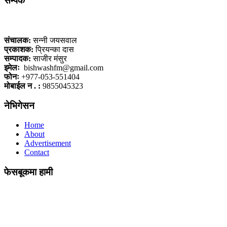
सम्पर्क
कलैया, बारा
संचालक:
सन्नी जयसवाल
प्रकाशक:
प्रियन्का दास
सम्पादक:
साजीर मंसुर
इमेलः
bishwashfm@gmail.com
फोनः
+977-053-551404
मोबाईल न . :
9855045323
नेभिगेसन
Home
About
Advertisement
Contact
फेसबूकमा हामी