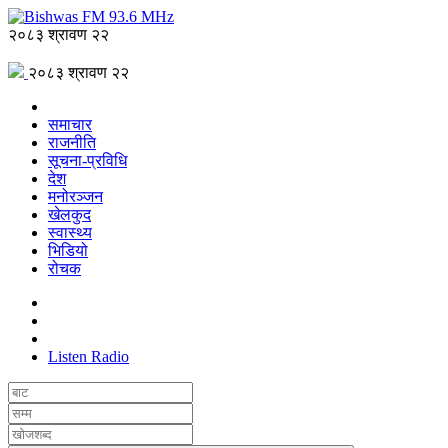
२०८३ श्रावण २२
२०८३ श्रावण २२
समाचार
राजनीति
सूचना-प्रविधि
देश
मनोरञ्जन
खेलकुद
स्वास्थ्य
भिडियो
रोचक
Listen Radio