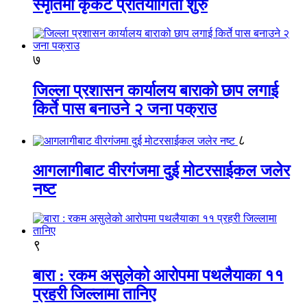
स्मृतिमा कृकेट प्रतियोगिता शुरु
७
जिल्ला प्रशासन कार्यालय बाराको छाप लगाई
किर्ते पास बनाउने २ जना पक्राउ
८
आगलागीबाट वीरगंजमा दुई मोटरसाईकल जलेर
नष्ट
९
बारा : रकम असुलेको आरोपमा पथलैयाका ११
प्रहरी जिल्लामा तानिए