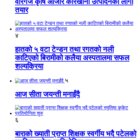
वीरगंज कृषि औजार कारखाना उत्पादनको लागी
तयार
४
हातको ५ वटा टेन्डन तथा रगतको नली
काटिएको बिरामीको कलैया अस्पतालमा सफल
शल्यक्रिया
५
आज सीता जयन्ती मनाईंदै
६
बाराको ख्याती प्राप्त शिक्षक स्वर्गीय भदै पटेलको