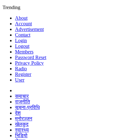
Trending
About
Account
Advertisement
Contact
Login
Logout
Members
Password Reset
Privacy Policy
Radio
Register
User
समाचार
राजनीति
सूचना-प्रविधि
देश
मनोरञ्जन
खेलकुद
स्वास्थ्य
भिडियो