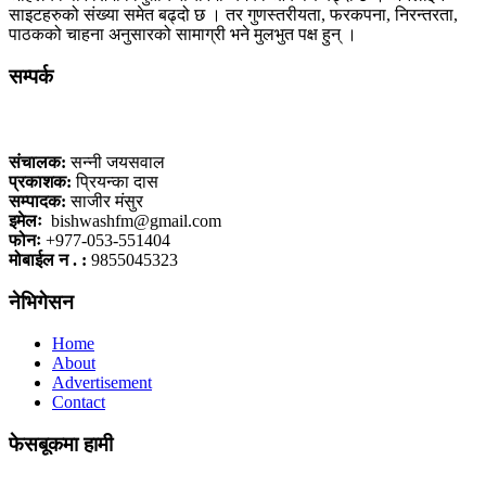
साइटहरुको संख्या समेत बढ्दो छ । तर गुणस्तरीयता, फरकपना, निरन्तरता,
पाठकको चाहना अनुसारको सामाग्री भने मुलभुत पक्ष हुन् ।
सम्पर्क
कलैया, बारा
संचालक:
सन्नी जयसवाल
प्रकाशक:
प्रियन्का दास
सम्पादक:
साजीर मंसुर
इमेलः
bishwashfm@gmail.com
फोनः
+977-053-551404
मोबाईल न . :
9855045323
नेभिगेसन
Home
About
Advertisement
Contact
फेसबूकमा हामी