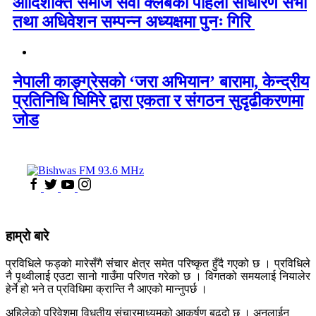
आदिशक्ति समाज सेवा क्लबको पहिलो साधारण सभा
तथा अधिवेशन सम्पन्न अध्यक्षमा पुनः गिरि
नेपाली काङ्ग्रेसको ‘जरा अभियान’ बारामा, केन्द्रीय
प्रतिनिधि घिमिरे द्वारा एकता र संगठन सुदृढीकरणमा
जोड
हाम्रो बारे
प्रविधिले फड्को मारेसँगै संचार क्षेत्र समेत परिष्कृत हुँदै गएको छ । प्रविधिले
नै पृथ्वीलाई एउटा सानो गाउँमा परिणत गरेको छ । विगतको समयलाई नियालेर
हेर्ने हो भने त प्रविधिमा क्रान्ति नै आएको मान्नुपर्छ ।
अहिलेको परिवेशमा विधुतीय संचारमाध्यमको आकर्षण बढ्दो छ । अनलाईन