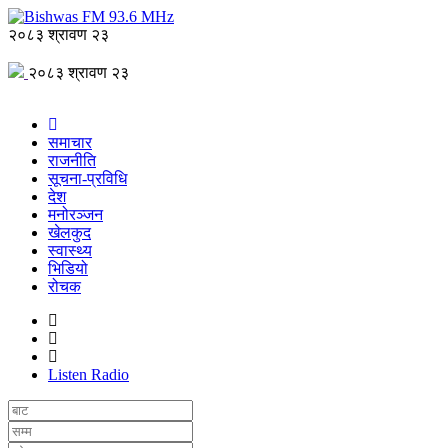
२०८३ श्रावण २३
२०८३ श्रावण २३
समाचार
राजनीति
सूचना-प्रविधि
देश
मनोरञ्जन
खेलकुद
स्वास्थ्य
भिडियो
रोचक
Listen Radio