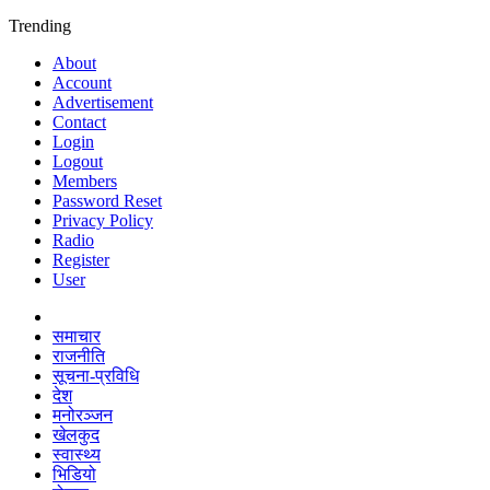
Trending
About
Account
Advertisement
Contact
Login
Logout
Members
Password Reset
Privacy Policy
Radio
Register
User
समाचार
राजनीति
सूचना-प्रविधि
देश
मनोरञ्जन
खेलकुद
स्वास्थ्य
भिडियो