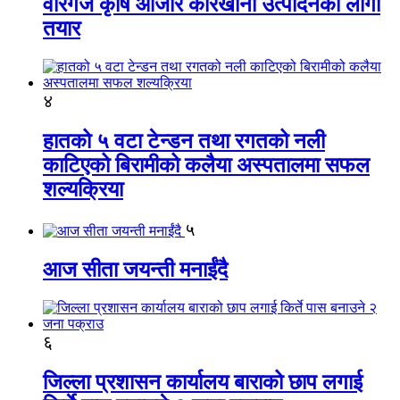
वीरगंज कृषि औजार कारखाना उत्पादनको लागी
तयार
४
हातको ५ वटा टेन्डन तथा रगतको नली
काटिएको बिरामीको कलैया अस्पतालमा सफल
शल्यक्रिया
५
आज सीता जयन्ती मनाईंदै
६
जिल्ला प्रशासन कार्यालय बाराको छाप लगाई