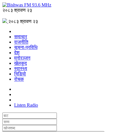
२०८३ श्रावण २३
२०८३ श्रावण २३
समाचार
राजनीति
सूचना-प्रविधि
देश
मनोरञ्जन
खेलकुद
स्वास्थ्य
भिडियो
रोचक
Listen Radio