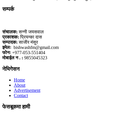
सम्पर्क
कलैया, बारा
संचालक:
सन्नी जयसवाल
प्रकाशक:
प्रियन्का दास
सम्पादक:
साजीर मंसुर
इमेलः
bishwashfm@gmail.com
फोनः
+977-053-551404
मोबाईल न . :
9855045323
नेभिगेसन
Home
About
Advertisement
Contact
फेसबूकमा हामी