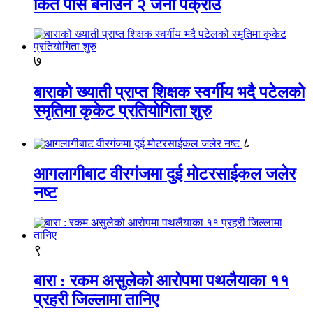
किर्ते पास बनाउने २ जना पक्राउ
७
बाराको ख्याती प्राप्त शिक्षक स्वर्गीय भदै पटेलको
स्मृतिमा कृकेट प्रतियोगिता शुरु
८
आगलागीबाट वीरगंजमा दुई मोटरसाईकल जलेर
नष्ट
९
बारा : रकम असुलेको आरोपमा पथलैयाका ११
प्रहरी जिल्लामा तानिए