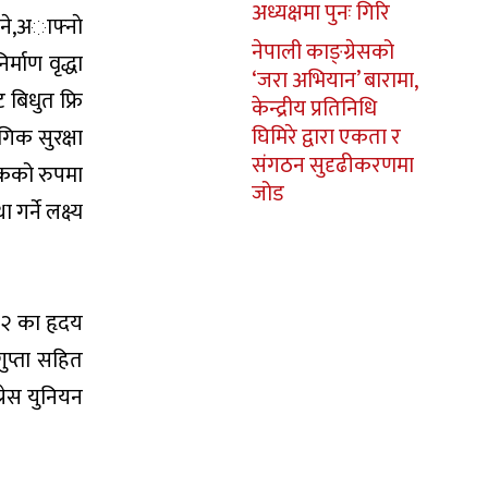
अध्यक्षमा पुनः गिरि
ने,अाफ्नाे
नेपाली काङ्ग्रेसको
माण वृद्धा
‘जरा अभियान’ बारामा,
 बिधुत फ्रि
केन्द्रीय प्रतिनिधि
घिमिरे द्वारा एकता र
ोगिक सुरक्षा
संगठन सुदृढीकरणमा
िकको रुपमा
जोड
र्ने लक्ष्य
ी २ का हृदय
ुप्ता सहित
्रेस युनियन