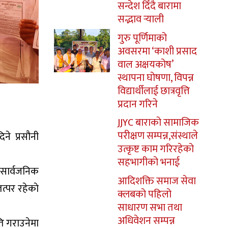
सन्देश दिँदै बारामा
सद्भाव र्‍याली
गुरु पूर्णिमाको
अवसरमा ‘काशी प्रसाद
वाल अक्षयकोष’
स्थापना घोषणा, विपन्न
विद्यार्थीलाई छात्रवृत्ति
प्रदान गरिने
JJYC बाराको सामाजिक
परीक्षण सम्पन्न,संस्थाले
ने प्रसौनी
उत्कृष्ट काम गरिरहेको
सहभागीको भनाई
ि सार्वजनिक
आदिशक्ति समाज सेवा
त्पर रहेकाे
क्लबको पहिलो
साधारण सभा तथा
अधिवेशन सम्पन्न
ति गराउनेमा