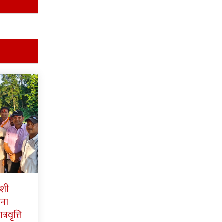
ाशी
पना
्रवृत्ति