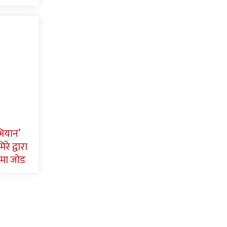
भियान’
रे द्वारा
मा जोड