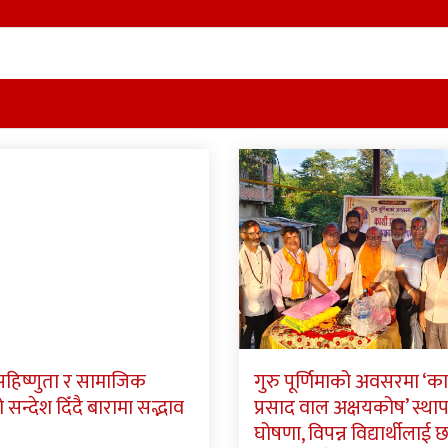
 सहिष्णुता र सामाजिक
गुरु पूर्णिमाको अवसरमा ‘क
न्देश दिँदै बारामा सद्भाव
प्रसाद वाल अक्षयकोष’ स्था
घोषणा, विपन्न विद्यार्थीलाई छात