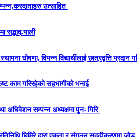
म्पन्न,करदाताहरु उत्साहित
 सद्भाव र्‍याली
ापना घोषणा, विपन्न विद्यार्थीलाई छात्रवृत्ति प्रदान गर
कृष्ट काम गरिरहेको सहभागीको भनाई
अधिवेशन सम्पन्न अध्यक्षमा पुनः गिरि
प्रतिनिधि घिमिरे द्वारा एकता र संगठन सुदृढीकरणमा जोड