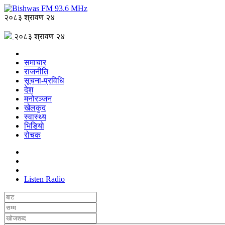
२०८३ श्रावण २४
२०८३ श्रावण २४
समाचार
राजनीति
सूचना-प्रविधि
देश
मनोरञ्जन
खेलकुद
स्वास्थ्य
भिडियो
रोचक
Listen Radio