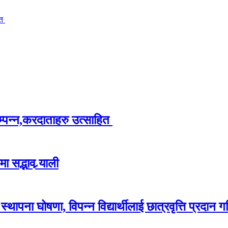
ित
म्पन्न,करदाताहरु उत्साहित
 सद्भाव र्‍याली
ापना घोषणा, विपन्न विद्यार्थीलाई छात्रवृत्ति प्रदान गर