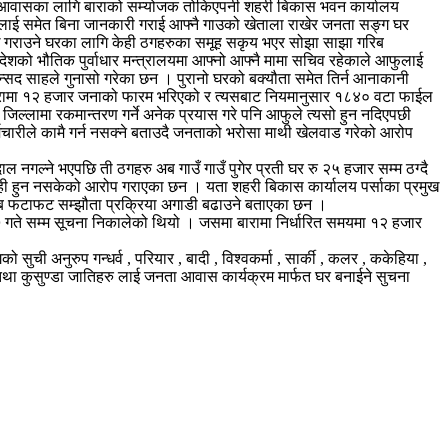
ता आवासका लागि बाराको सम्योजक तोकिएपनी शहरी बिकास भवन कार्यालय
लाई समेत बिना जानकारी गराई आफ्नै गाउको खेताला राखेर जनता सङ्ग घर
ध गराउने घरका लागि केही ठगहरुका समूह सकृय भएर सोझा साझा गरिब
शको भौतिक पुर्वाधार मन्त्रालयमा आफ्नो आफ्नै मामा सचिव रहेकाले आफुलाई
न्सद साहले गुनासो गरेका छन । पुरानो घरको बक्यौता समेत तिर्न आनाकानी
ारामा १२ हजार जनाको फारम भरिएको र त्यसबाट नियमानुसार १८४० वटा फाईल
िल्लामा रकमान्तरण गर्ने अनेक प्रयास गरे पनि आफुले त्यसो हुन नदिएपछी
र्मचारीले कामै गर्न नसक्ने बताउदै जनताको भरोसा माथी खेलवाड गरेको आरोप
दाल नगल्ने भएपछि ती ठगहरु अब गाउँ गाउँ पुगेर प्रती घर रु २५ हजार सम्म ठग्दै
ेही हुन नसकेको आरोप गराएका छन । यता शहरी बिकास कार्यालय पर्साका प्रमुख
अब फटाफट सम्झौता प्रक्रिया अगाडी बढाउने बताएका छन ।
७ गते सम्म सूचना निकालेको थियो । जसमा बारामा निर्धारित समयमा १२ हजार
ुची अनुरुप गन्धर्व , परियार , बादी , विश्वकर्मा , सार्की , कलर , ककेहिया ,
टे तथा कुसुण्डा जातिहरु लाई जनता आवास कार्यक्रम मार्फत घर बनाईने सुचना