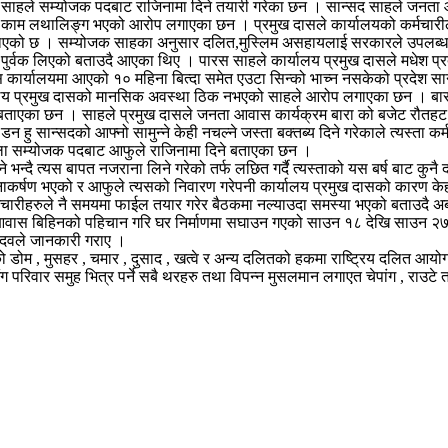
रस साहले सम्योजक पदबाट राजिनामा दिने तयारी गरेका छन । सान्सद साहले जन
्ण काम लथालिङ्ग भएको आरोप लगाएका छन । प्रमुख दासले कार्यालयको कर्मचारी
े जनाएको छ । सम्योजक साहका अनुसार दलित,मुस्लिम असहायलाई सरकारले उपलब्
्वक लिएको बताउदै आएका थिए । पारस साहले कार्यालय प्रमुख दासले मधेश प्रदे
ास कार्यालयमा आएको १० महिना बित्दा समेत एउटा सिन्को भाच्न नसकेको प्रदेश सा
ार्यालय प्रमुख दासको मानसिक अवस्था ठिक नभएको साहले आरोप लगाएका छन । ब
े बताएका छन । साहले प्रमुख दासले जनता आवास कार्यक्रम बारा को बजेट रौतहट ज
ु सान्सदको आफ्नो सामुन्ने केही नचल्ने जस्ता बक्तब्य दिने गरेकाले त्यस्ता क
्ला सम्योजक पदबाट आफुले राजिनामा दिने बताएका छन ।
े भन्दै त्यस बापत नजराना लिने गरेको तर्फ लछित गर्दै त्यस्ताको यस बर्ष बाट कुनै 
ानाकर्षण भएको र आफुले त्यसको निवारण गरेपनी कार्यालय प्रमुख दासको कारण क
ारीहरुले नै समयमा फाईल तयार गरेर बैठकमा नल्याउदा समस्या भएको बताउदै 
ाले आवास बिहिनको पहिचान गरि घर निर्माणमा सघाउन गएको साउन १८ देखि साउन २
यादवले जानकारी गराए ।
ोम , मुसहर , चमार , दुसाद , खत्वे र अन्य दलितको हकमा राष्ट्रिय दलित आयोगको स
भंग परिवार समुह भित्र पर्ने सबै थरहरु तथा विपन्न मुसलमान लगाएत चेपांग , राउ