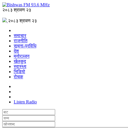
२०८३ श्रावण २३
२०८३ श्रावण २३
समाचार
राजनीति
सूचना-प्रविधि
देश
मनोरञ्जन
खेलकुद
स्वास्थ्य
भिडियो
रोचक
Listen Radio