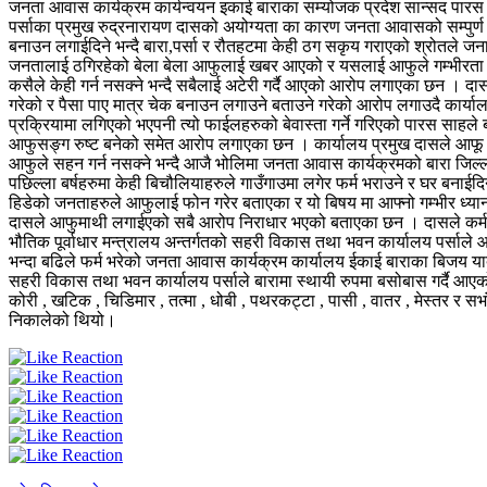
जनता आवास कार्यक्रम कार्यन्वयन इकाई बाराका सम्योजक प्रदेश सान्सद पा
पर्साका प्रमुख रुद्रनारायण दासको अयोग्यता का कारण जनता आवासको सम्पुर
बनाउन लगाईदिने भन्दै बारा,पर्सा र रौतहटमा केही ठग सकृय गराएको श्रोतल
जनतालाई ठगिरहेको बेला बेला आफुलाई खबर आएको र यसलाई आफुले गम्भीरता पुर
कसैले केही गर्न नसक्ने भन्दै सबैलाई अटेरी गर्दै आएको आरोप लगाएका छन । द
गरेको र पैसा पाए मात्र चेक बनाउन लगाउने बताउने गरेको आरोप लगाउदै क
प्रक्रियामा लगिएको भएपनी त्यो फाईलहरुको बेवास्ता गर्ने गरिएको पारस साहल
आफुसङ्ग रुष्ट बनेको समेत आरोप लगाएका छन । कार्यालय प्रमुख दासले आफू डन ह
आफुले सहन गर्न नसक्ने भन्दै आजै भोलिमा जनता आवास कार्यक्रमको बारा जिल
पछिल्ला बर्षहरुमा केही बिचौलियाहरुले गाउँगाउमा लगेर फर्म भराउने र घर बनाईदिन
हिडेको जनताहरुले आफुलाई फोन गरेर बताएका र यो बिषय मा आफ्नो गम्भीर ध्य
दासले आफुमाथी लगाईएको सबै आरोप निराधार भएको बताएका छन । दासले कर्मच
भौतिक पूर्वाधार मन्त्रालय अन्तर्गतको सहरी विकास तथा भवन कार्यालय पर्स
भन्दा बढिले फर्म भरेको जनता आवास कार्यक्रम कार्यालय ईकाई बाराका बिजय 
सहरी विकास तथा भवन कार्यालय पर्साले बारामा स्थायी रुपमा बसोबास गर्दै आएको ड
कोरी , खटिक , चिडिमार , तत्मा , धोबी , पथरकट्टा , पासी , वातर , मेस्तर र स
निकालेको थियो।