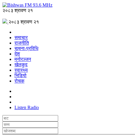
२०८३ श्रावण २१
२०८३ श्रावण २१
समाचार
राजनीति
सूचना-प्रविधि
देश
मनोरञ्जन
खेलकुद
स्वास्थ्य
भिडियो
रोचक
Listen Radio