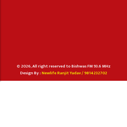
© 2026, All right reserved to Bishwas FM 93.6 MHz
Design By :
Newlife Ranjit Yadav /
9814232702