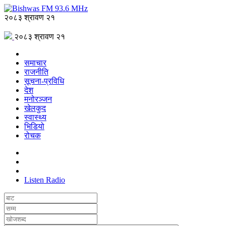
२०८३ श्रावण २१
२०८३ श्रावण २१
समाचार
राजनीति
सूचना-प्रविधि
देश
मनोरञ्जन
खेलकुद
स्वास्थ्य
भिडियो
रोचक
Listen Radio