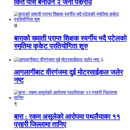
किर्ते पास बनाउने २ जना पक्राउ
७
बाराको ख्याती प्राप्त शिक्षक स्वर्गीय भदै पटेलको
स्मृतिमा कृकेट प्रतियोगिता शुरु
८
आगलागीबाट वीरगंजमा दुई मोटरसाईकल जलेर
नष्ट
९
बारा : रकम असुलेको आरोपमा पथलैयाका ११
प्रहरी जिल्लामा तानिए