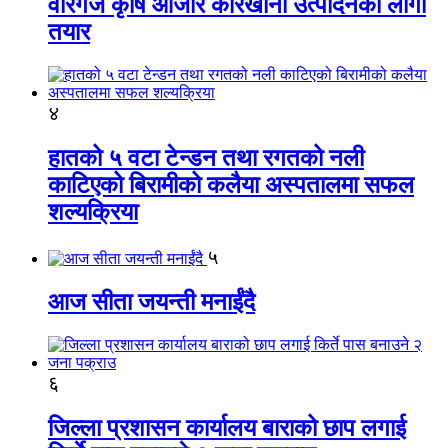
वीरगंज कृषि औजार कारखाना उत्पादनको लागी
तयार
४
हातको ५ वटा टेन्डन तथा रगतको नली
काटिएको बिरामीको कलैया अस्पतालमा सफल
शल्यक्रिया
५
आज सीता जयन्ती मनाईंदै
६
जिल्ला प्रशासन कार्यालय बाराको छाप लगाई