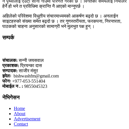
नै पृथ्वीलाई एउटा सानो गाउँमा परिणत गरेको छ । विगतको समयलाई नियालेर
हेर्ने हो भने त प्रविधिमा क्रान्ति नै आएको मान्नुपर्छ ।
अहिलेको परिवेशमा विधुतीय संचारमाध्यमको आकर्षण बढ्दो छ । अनलाईन
साइटहरुको संख्या समेत बढ्दो छ । तर गुणस्तरीयता, फरकपना, निरन्तरता,
पाठकको चाहना अनुसारको सामाग्री भने मुलभुत पक्ष हुन् ।
सम्पर्क
कलैया, बारा
संचालक:
सन्नी जयसवाल
प्रकाशक:
प्रियन्का दास
सम्पादक:
साजीर मंसुर
इमेलः
bishwashfm@gmail.com
फोनः
+977-053-551404
मोबाईल न . :
9855045323
नेभिगेसन
Home
About
Advertisement
Contact