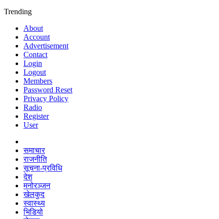
Trending
About
Account
Advertisement
Contact
Login
Logout
Members
Password Reset
Privacy Policy
Radio
Register
User
समाचार
राजनीति
सूचना-प्रविधि
देश
मनोरञ्जन
खेलकुद
स्वास्थ्य
भिडियो