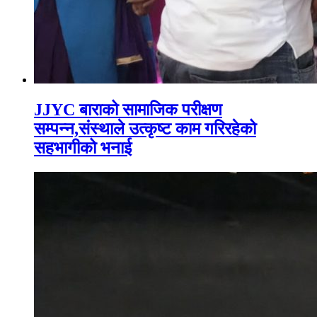
JJYC बाराको सामाजिक परीक्षण
सम्पन्न,संस्थाले उत्कृष्ट काम गरिरहेको
सहभागीको भनाई