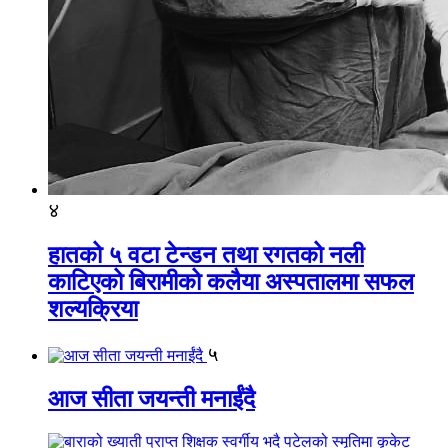
४
हातको ५ वटा टेन्डन तथा रगतको नली
काटिएको बिरामीको कलैया अस्पतालमा सफल
शल्यक्रिया
५
आज सीता जयन्ती मनाईंदै