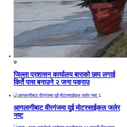
७
जिल्ला प्रशासन कार्यालय बाराको छाप लगाई
किर्ते पास बनाउने २ जना पक्राउ
८
आगलागीबाट वीरगंजमा दुई मोटरसाईकल जलेर
नष्ट