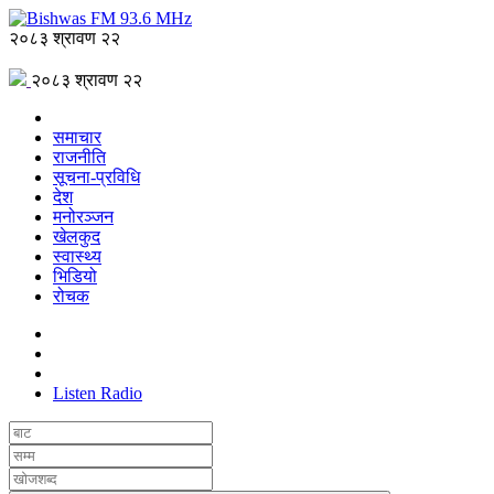
२०८३ श्रावण २२
२०८३ श्रावण २२
समाचार
राजनीति
सूचना-प्रविधि
देश
मनोरञ्जन
खेलकुद
स्वास्थ्य
भिडियो
रोचक
Listen Radio