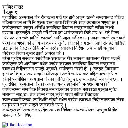
साजिर मन्सूर
गौर,पुष ९
प्रादेशिक अस्पताल गौर रौतहटमा पाठे घर झर्ने आङ्ग खस्ने समस्याबाट पिडित
महिलाहरुका लागि नि शुल्क शल्य कृया शिबिरको आज उदघाटन भएको छ ।
कार्यक्रमका प्रमुख अतिथि समाजिक बिकास मन्त्रालयको सचिव लक्ष्मी
प्रसाद भट्टराईले आफुले गर्ने गौरव को आयोजनाको डिपिआर १४ गते भित्र
गरेर पठाउन सके हामिले त्यसको लागि पहल गर्ने बताए । आङ्ग खस्ने समस्याले
प्रभावित भएकाको लागि यो अवसर सुनौलो भएको र यसको लाभ रौतहट बासिले
उठाउन बिशिस्ट अतिथि मधेस प्रदेश स्वास्थ्य निर्देशनालय सपही धनुषाका
निर्देशक बिजय कुमार झाले आग्रह गरे ।
मधेस प्रदेश सरकार प्रादेशिक अस्पताल गौर स्वास्थ कार्यालय गौरमा भएको
कार्यक्रम को आयोजना मधेस प्रदेश सरकार समाजिक बिकास मन्त्रालय
स्वास्थ्य निर्देशनालय सपही धनुषाले आयोजना गरेको हो । रौतहट जिल्लामा
हाल कम्तिमा २ सय भन्दा माथी आङ्ग खस्ने समस्याबाट महिलाहरु ग्रसित
रहेको प्रादेशिक अस्पताल गौरका निमित मेसु डा. कृष्ण साहले जनाएका छन ।
प्रादेशिक अस्पताल गौरको अध्यक्ष अन्वर हास्मीको अध्यक्षतामा भएको
कार्यक्रममा समाजिक बिकास मन्त्रालयका स्वास्थ महाशाखा प्रमुख मुक्ति
नारायण साह,डा. तेज शंकर यादव,सुरेश यादव सहित रौतहटका
स्वास्थ्यकर्मीहरुको उपस्थिति रहेको मधेस प्रदेश स्वास्थ्य निर्देशनालयका लेखा
प्रमुख राम नरेश साहले जानकारी गराए ।
कार्यक्रमको सन्चालन प्रदेश स्वास्थ निर्देशनालयका योजना प्रमुख बिनोद
यादवले गरेका थिए ।